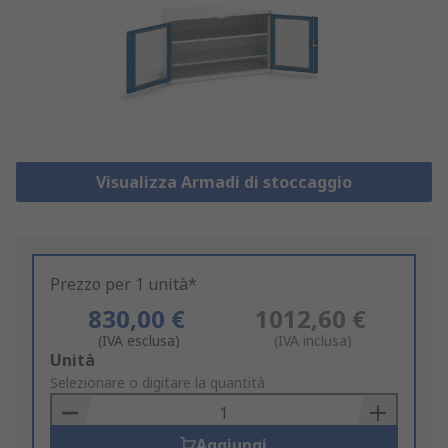
Visualizza Armadi di stoccaggio
Prezzo per 1 unità*
830,00 €
1012,60 €
(IVA esclusa)
(IVA inclusa)
Add
Unità
to
Selezionare o digitare la quantità
Basket
Aggiungi