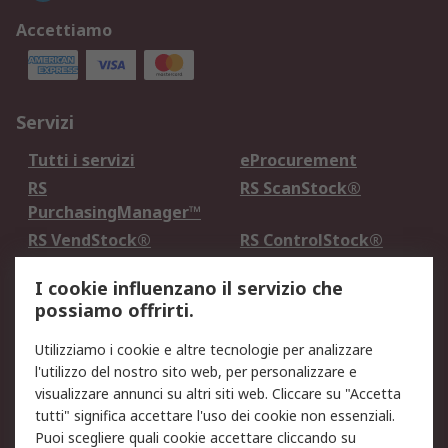
Accettiamo
Servizi
Tutti i servizi
eProcurement
RS
RS ScanStock®
PurchasingManager™
RS VendStock®
RS ControlStock®
Servizio di taratura
MePA
I cookie influenzano il servizio che
possiamo offrirti.
Legale
Utilizziamo i cookie e altre tecnologie per analizzare
Informativa Cookie
Informativa Privacy -
l'utilizzo del nostro sito web, per personalizzare e
Aggiornata
visualizzare annunci su altri siti web. Cliccare su "Accetta
Email Security
Termini d'uso
tutti" significa accettare l'uso dei cookie non essenziali.
Condizioni di vendita
Condizioni generali di
Puoi scegliere quali cookie accettare cliccando su