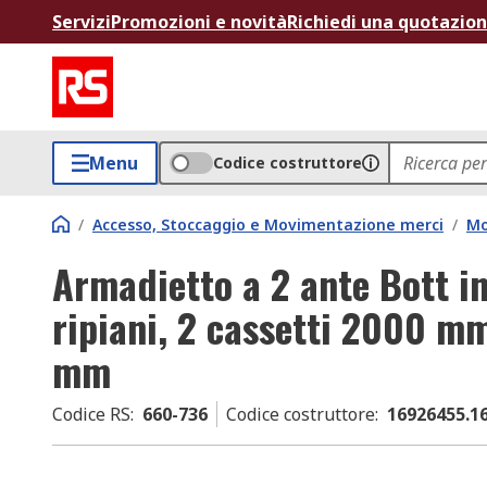
Servizi
Promozioni e novità
Richiedi una quotazio
Menu
Codice costruttore
/
Accesso, Stoccaggio e Movimentazione merci
/
Mo
Armadietto a 2 ante Bott in
ripiani, 2 cassetti 2000 
mm
Codice RS
:
660-736
Codice costruttore
:
16926455.1