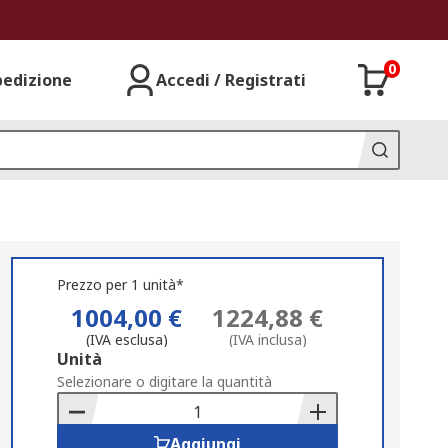
0
pedizione
Accedi / Registrati
Prezzo per 1 unità*
1004,00 €
1224,88 €
(IVA esclusa)
(IVA inclusa)
Add
Unità
to
Selezionare o digitare la quantità
Basket
Aggiungi