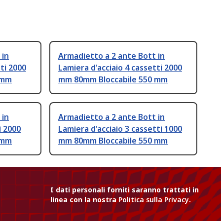
 in
Armadietto a 2 ante Bott in
ti 2000
Lamiera d'acciaio 4 cassetti 2000
 mm
mm 80mm Bloccabile 550 mm
 in
Armadietto a 2 ante Bott in
i 2000
Lamiera d'acciaio 3 cassetti 1000
 mm
mm 80mm Bloccabile 550 mm
I dati personali forniti saranno trattati in
linea con la nostra
Politica sulla Privacy
.