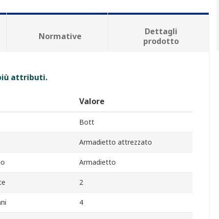
Dettagli
Normative
prodotto
iù attributi.
Valore
Bott
Armadietto attrezzato
to
Armadietto
te
2
ni
4