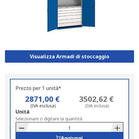
Visualizza Armadi di stoccaggio
Prezzo per 1 unità*
2871,00 €
3502,62 €
(IVA esclusa)
(IVA inclusa)
Add
Unità
to
Selezionare o digitare la quantità
Basket
Aggiungi