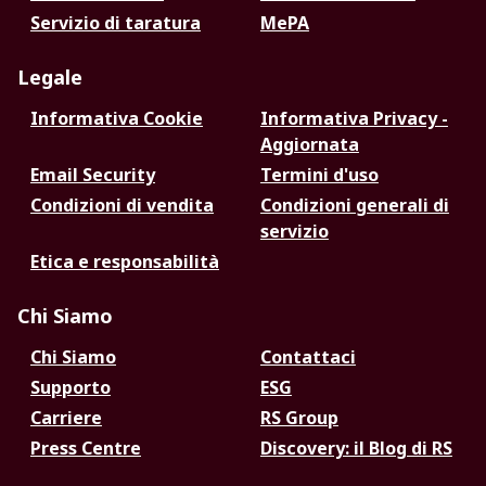
Servizio di taratura
MePA
Legale
Informativa Cookie
Informativa Privacy -
Aggiornata
Email Security
Termini d'uso
Condizioni di vendita
Condizioni generali di
servizio
Etica e responsabilità
Chi Siamo
Chi Siamo
Contattaci
Supporto
ESG
Carriere
RS Group
Press Centre
Discovery: il Blog di RS