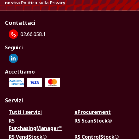
nostra
Politica sulla Privacy
.
Contattaci
02.66.058.1
Seguici
Accettiamo
Servizi
Tutti i servizi
eProcurement
RS
RS ScanStock®
PurchasingManager™
RS VendStock®
RS ControlStock®