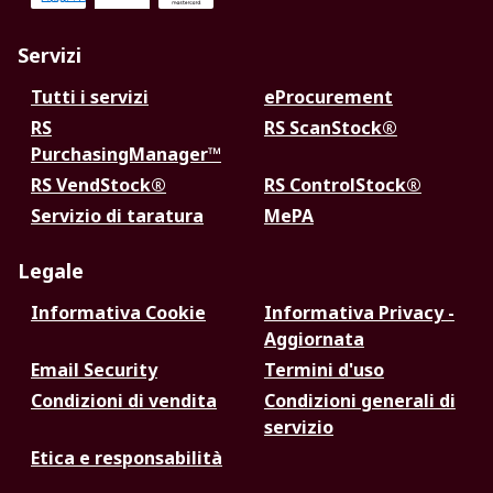
Servizi
Tutti i servizi
eProcurement
RS
RS ScanStock®
PurchasingManager™
RS VendStock®
RS ControlStock®
Servizio di taratura
MePA
Legale
Informativa Cookie
Informativa Privacy -
Aggiornata
Email Security
Termini d'uso
Condizioni di vendita
Condizioni generali di
servizio
Etica e responsabilità