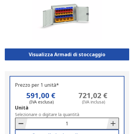
Visualizza Armadi di stoccaggio
Prezzo per 1 unità*
591,00 €
721,02 €
(IVA esclusa)
(IVA inclusa)
Add
Unità
to
Selezionare o digitare la quantità
Basket