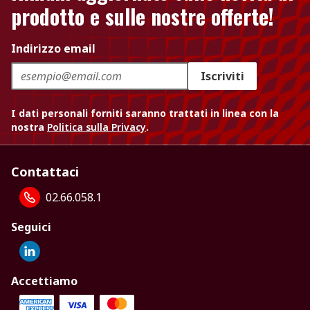
prodotto e sulle nostre offerte!
Indirizzo email
Iscriviti
I dati personali forniti saranno trattati in linea con la
nostra
Politica sulla Privacy
.
Contattaci
02.66.058.1
Seguici
Accettiamo