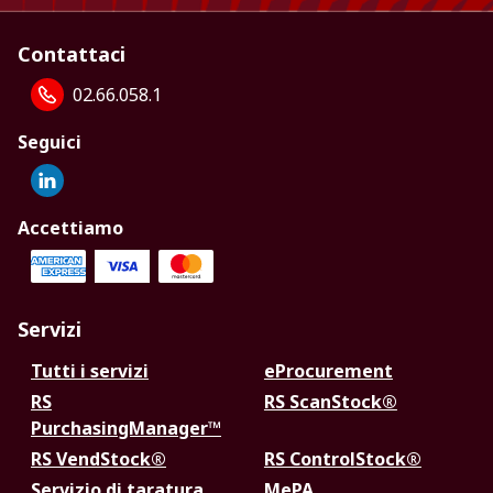
Contattaci
02.66.058.1
Seguici
Accettiamo
Servizi
Tutti i servizi
eProcurement
RS
RS ScanStock®
PurchasingManager™
RS VendStock®
RS ControlStock®
Servizio di taratura
MePA