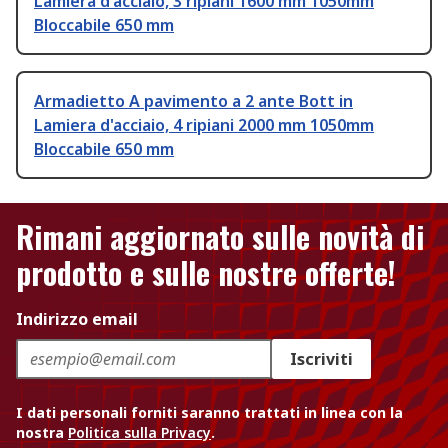
Lamiera d'acciaio, 3 ripiani 1600 mm 1050mm
Bloccabile 650 mm
Armadietto A pavimento a 2 ante Bott in
Lamiera d'acciaio, 4 ripiani 2000 mm 1050mm
Bloccabile 650 mm
Rimani aggiornato sulle novità di
prodotto e sulle nostre offerte!
Indirizzo email
Iscriviti
I dati personali forniti saranno trattati in linea con la
nostra
Politica sulla Privacy
.