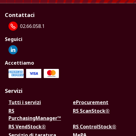
Contattaci
02.66.058.1
Seguici
Accettiamo
Servizi
Tutti i servizi
eProcurement
RS
RS ScanStock®
PurchasingManager™
RS VendStock®
RS ControlStock®
Servizio di taratura
MePA