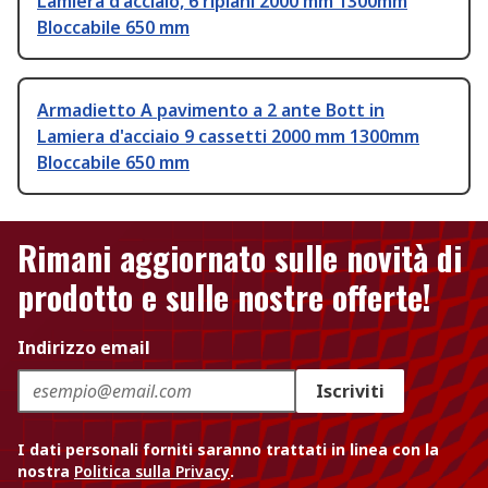
Lamiera d'acciaio, 6 ripiani 2000 mm 1300mm
Bloccabile 650 mm
Armadietto A pavimento a 2 ante Bott in
Lamiera d'acciaio 9 cassetti 2000 mm 1300mm
Bloccabile 650 mm
Rimani aggiornato sulle novità di
prodotto e sulle nostre offerte!
Indirizzo email
Iscriviti
I dati personali forniti saranno trattati in linea con la
nostra
Politica sulla Privacy
.