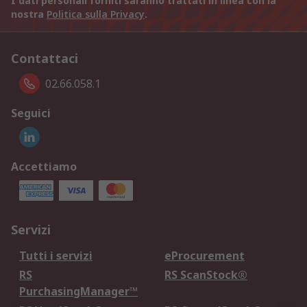
I dati personali forniti saranno trattati in linea con la
nostra
Politica sulla Privacy
.
Contattaci
02.66.058.1
Seguici
Accettiamo
Servizi
Tutti i servizi
eProcurement
RS
RS ScanStock®
PurchasingManager™