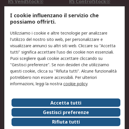
RS VendStock®
RS ControlStock®
Servizio di taratura
MePA
I cookie influenzano il servizio che
possiamo offrirti.
Legale
Utilizziamo i cookie e altre tecnologie per analizzare
Informativa Cookie
Informativa Privacy -
l'utilizzo del nostro sito web, per personalizzare e
Aggiornata
visualizzare annunci su altri siti web. Cliccare su "Accetta
Email Security
Termini d'uso
tutti" significa accettare l'uso dei cookie non essenziali.
Condizioni di vendita
Condizioni generali di
Puoi scegliere quali cookie accettare cliccando su
servizio
"Gestisci preferenze". Se non desideri che utilizziamo
questi cookie, clicca su "Rifiuta tutti". Alcune funzionalità
Etica e responsabilità
potrebbero non essere accessibili. Per ulteriori
informazioni, leggi la nostra
cookie policy
.
Chi Siamo
Chi Siamo
Contattaci
Accetta tutti
Supporto
ESG
Gestisci preferenze
Carriere
RS Group
Rifiuta tutti
Press Centre
Discovery: il Blog di RS