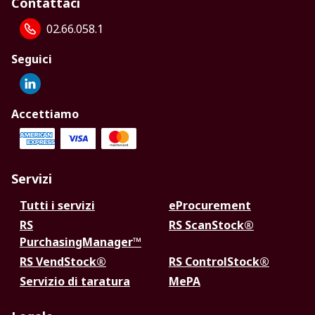
Contattaci
02.66.058.1
Seguici
Accettiamo
Servizi
Tutti i servizi
eProcurement
RS
RS ScanStock®
PurchasingManager™
RS VendStock®
RS ControlStock®
Servizio di taratura
MePA