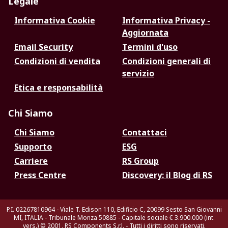
Legale
Informativa Cookie
Informativa Privacy -
Aggiornata
Email Security
Termini d'uso
Condizioni di vendita
Condizioni generali di
servizio
Etica e responsabilità
Chi Siamo
Chi Siamo
Contattaci
Supporto
ESG
Carriere
RS Group
Press Centre
Discovery: il Blog di RS
P.I. 02267810964 - Viale T. Edison 110, Edificio C, 20099 Sesto San Giovanni
MI, ITALIA - Tribunale Monza 50885 - Capitale sociale € 3.900.000 (int.
vers.)
© 2001, RS Components S.r.l. - Tutti i diritti sono riservati.