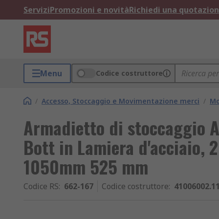
Servizi
Promozioni e novità
Richiedi una quotazio
Menu
Codice costruttore
/
Accesso, Stoccaggio e Movimentazione merci
/
Mo
Armadietto di stoccaggio A
Bott in Lamiera d'acciaio, 
1050mm 525 mm
Codice RS
:
662-167
Codice costruttore
:
41006002.1