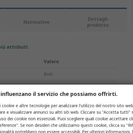
Dettagli
Normative
prodotto
iù attributi.
Valore
Bott
o
Armadietto di stoccaggio
 influenzano il servizio che possiamo offrirti.
Armadietto mobile
i cookie e altre tecnologie per analizzare l'utilizzo del nostro sito web
Sì
re e visualizzare annunci su altri siti web. Cliccare su "Accetta tutti" s
'uso dei cookie non essenziali. Puoi scegliere quali cookie accettare c
e
2
eferenze". Se non desideri che utilizziamo questi cookie, clicca su "Rifi
onalità potrebbero non essere accessibili. Per ulteriori informazioni, l