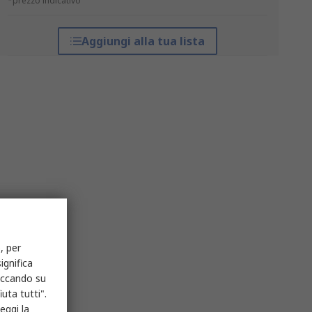
*prezzo indicativo
Aggiungi alla tua lista
, per
ignifica
liccando su
uta tutti".
eggi la