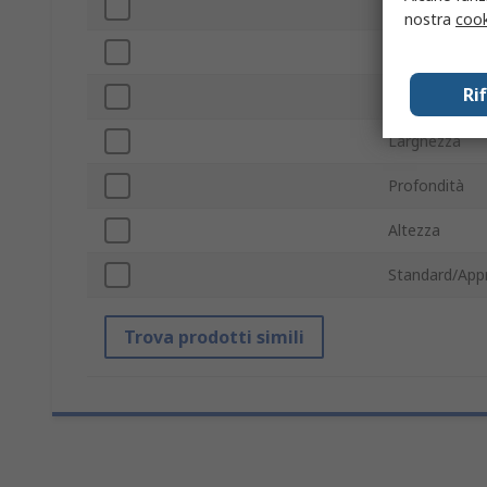
Numero ripian
nostra
cook
Con ruote
Ri
Materiale
Larghezza
Profondità
Altezza
Standard/App
Trova prodotti simili