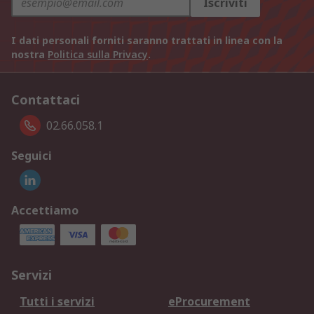
Iscriviti
I dati personali forniti saranno trattati in linea con la
nostra
Politica sulla Privacy
.
Contattaci
02.66.058.1
Seguici
Accettiamo
Servizi
Tutti i servizi
eProcurement