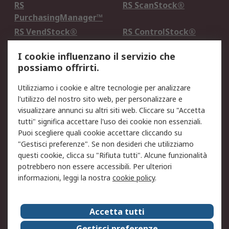
RS
RS ScanStock®
PurchasingManager™
RS VendStock®
RS ControlStock®
Servizio di taratura
MePA
I cookie influenzano il servizio che
possiamo offrirti.
Legale
Utilizziamo i cookie e altre tecnologie per analizzare
Informativa Cookie
Informativa Privacy -
l'utilizzo del nostro sito web, per personalizzare e
Aggiornata
visualizzare annunci su altri siti web. Cliccare su "Accetta
Email Security
Termini d'uso
tutti" significa accettare l'uso dei cookie non essenziali.
Condizioni di vendita
Condizioni generali di
Puoi scegliere quali cookie accettare cliccando su
servizio
"Gestisci preferenze". Se non desideri che utilizziamo
questi cookie, clicca su "Rifiuta tutti". Alcune funzionalità
Etica e responsabilità
potrebbero non essere accessibili. Per ulteriori
informazioni, leggi la nostra
cookie policy
.
Chi Siamo
Chi Siamo
Contattaci
Accetta tutti
Supporto
ESG
Gestisci preferenze