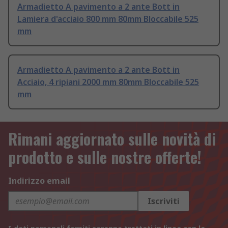
Armadietto A pavimento a 2 ante Bott in
Lamiera d'acciaio 800 mm 80mm Bloccabile 525
mm
Armadietto A pavimento a 2 ante Bott in
Acciaio, 4 ripiani 2000 mm 80mm Bloccabile 525
mm
Rimani aggiornato sulle novità di
prodotto e sulle nostre offerte!
Indirizzo email
Iscriviti