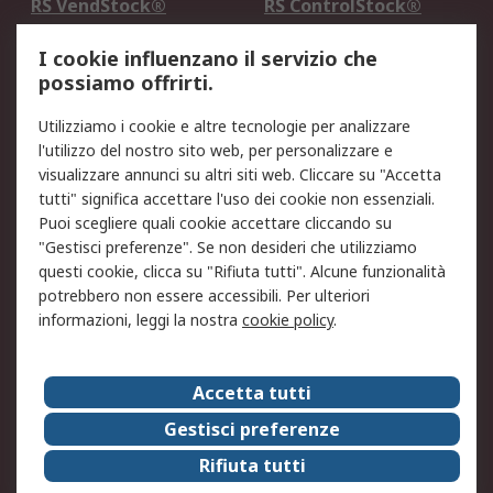
RS VendStock®
RS ControlStock®
Servizio di taratura
MePA
I cookie influenzano il servizio che
possiamo offrirti.
Legale
Utilizziamo i cookie e altre tecnologie per analizzare
Informativa Cookie
Informativa Privacy -
l'utilizzo del nostro sito web, per personalizzare e
Aggiornata
visualizzare annunci su altri siti web. Cliccare su "Accetta
Email Security
Termini d'uso
tutti" significa accettare l'uso dei cookie non essenziali.
Condizioni di vendita
Condizioni generali di
Puoi scegliere quali cookie accettare cliccando su
servizio
"Gestisci preferenze". Se non desideri che utilizziamo
questi cookie, clicca su "Rifiuta tutti". Alcune funzionalità
Etica e responsabilità
potrebbero non essere accessibili. Per ulteriori
informazioni, leggi la nostra
cookie policy
.
Chi Siamo
Chi Siamo
Contattaci
Accetta tutti
Supporto
ESG
Gestisci preferenze
Carriere
RS Group
Rifiuta tutti
Press Centre
Discovery: il Blog di RS