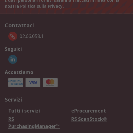
I dati personali forniti saranno trattati in linea con la
nostra
Politica sulla Privacy
.
Contattaci
02.66.058.1
Seguici
Accettiamo
Servizi
Tutti i servizi
eProcurement
RS
RS ScanStock®
PurchasingManager™