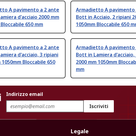
tto A pavimento a 2 ante
Armadietto A pavimento 
Lamiera d'acciaio 2000 mm
Bott in Acciaio, 2 ripiani
Bloccabile 650 mm
1050mm Bloccabile 650 
tto A pavimento a 2 ante
Armadietto A pavimento 
amiera d'acciaio, 3 ripiani
Bott in Lamiera d'acciaio, 
 1050mm Bloccabile 650
2000 mm 1050mm Bloccabi
mm
i
Indirizzo email
Iscriviti
Legale