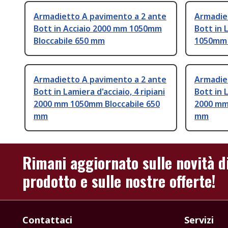
Armadietto A pavimento a 2 ante
Armadie
Bott in Acciaio 2000 mm 1050mm
Bott in 
Bloccabile 650 mm
1050mm 
Armadietto A pavimento a 2 ante
Armadie
Bott in Lamiera d'acciaio, 4 ripiani
Bott in L
2000 mm 1050mm Bloccabile 650
2000 mm
mm
mm
Rimani aggiornato sulle novità d
prodotto e sulle nostre offerte!
Contattaci
Servizi