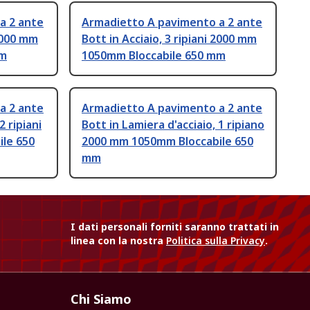
a 2 ante
Armadietto A pavimento a 2 ante
 2000 mm
Bott in Acciaio, 3 ripiani 2000 mm
mm
1050mm Bloccabile 650 mm
a 2 ante
Armadietto A pavimento a 2 ante
2 ripiani
Bott in Lamiera d'acciaio, 1 ripiano
le 650
2000 mm 1050mm Bloccabile 650
mm
I dati personali forniti saranno trattati in
linea con la nostra
Politica sulla Privacy
.
Chi Siamo