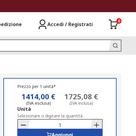
0
pedizione
Accedi / Registrati
Prezzo per 1 unità*
1414,00 €
1725,08 €
(IVA esclusa)
(IVA inclusa)
Add
Unità
to
Selezionare o digitare la quantità
Basket
Aggiungi