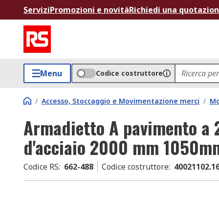
Servizi
Promozioni e novità
Richiedi una quotazio
Menu
Codice costruttore
/
Accesso, Stoccaggio e Movimentazione merci
/
Mo
Armadietto A pavimento a 2
d'acciaio 2000 mm 1050m
Codice RS
:
662-488
Codice costruttore
:
40021102.1