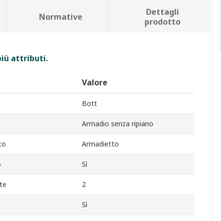
Dettagli
Normative
prodotto
iù attributi.
Valore
Bott
Armadio senza ripiano
to
Armadietto
o
Sì
te
2
Sì