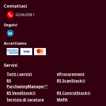
Contattaci
02.66.058.1
Seguici
Accettiamo
Servizi
Tutti i servizi
eProcurement
RS
RS ScanStock®
PurchasingManager™
RS VendStock®
RS ControlStock®
Servizio di taratura
MePA