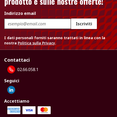
prodotto e sulle nostre offerte!
Indirizzo email
Iscriviti
I dati personali forniti saranno trattati in linea con la
nostra
Politica sulla Privacy
.
Contattaci
02.66.058.1
Seguici
Accettiamo