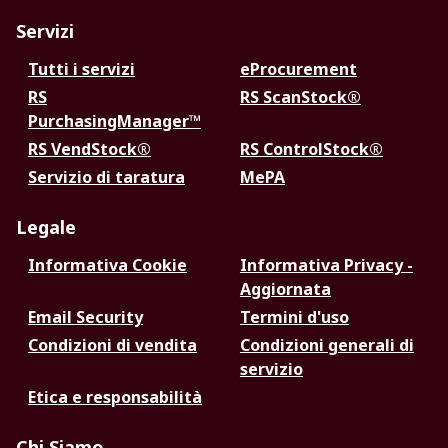
Servizi
Tutti i servizi
eProcurement
RS
RS ScanStock®
PurchasingManager™
RS VendStock®
RS ControlStock®
Servizio di taratura
MePA
Legale
Informativa Cookie
Informativa Privacy -
Aggiornata
Email Security
Termini d'uso
Condizioni di vendita
Condizioni generali di
servizio
Etica e responsabilità
Chi Siamo