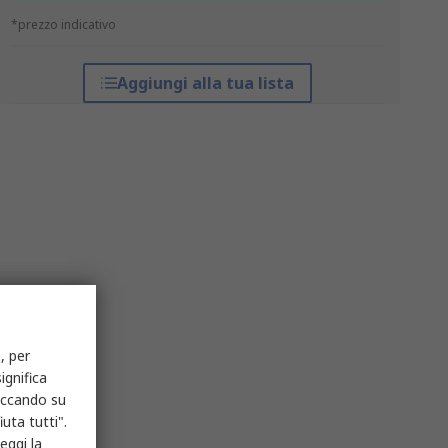
*prezzo indicativo
Aggiungi alla tua lista
, per
ignifica
liccando su
uta tutti".
eggi la