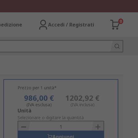
0
pedizione
Accedi / Registrati
Prezzo per 1 unità*
986,00 €
1202,92 €
(IVA esclusa)
(IVA inclusa)
Add
Unità
to
Selezionare o digitare la quantità
Basket
Aggiungi