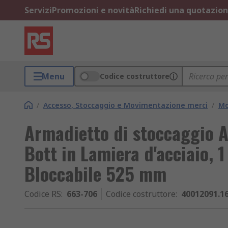
Servizi
Promozioni e novità
Richiedi una quotazio
Menu
Codice costruttore
/
Accesso, Stoccaggio e Movimentazione merci
/
Mo
Armadietto di stoccaggio A
Bott in Lamiera d'acciaio,
Bloccabile 525 mm
Codice RS
:
663-706
Codice costruttore
:
40012091.1