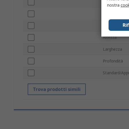
Numero casse
nostra
cook
Bloccabile
Ri
Materiale
Altezza
Larghezza
Profondità
Standard/App
Trova prodotti simili