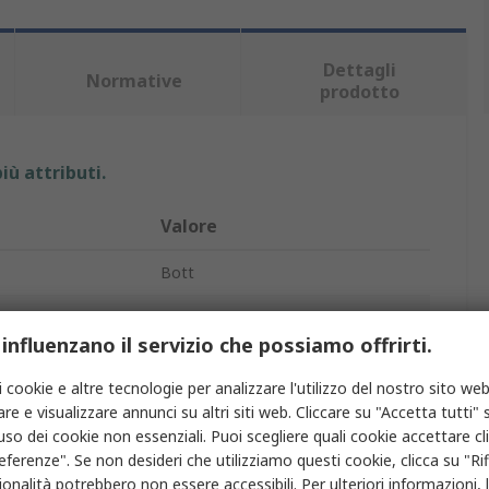
Dettagli
Normative
prodotto
iù attributi.
Valore
Bott
Armadio
 influenzano il servizio che possiamo offrirti.
o
Armadietto di stoccaggio
i cookie e altre tecnologie per analizzare l'utilizzo del nostro sito web
Sì
re e visualizzare annunci su altri siti web. Cliccare su "Accetta tutti" s
'uso dei cookie non essenziali. Puoi scegliere quali cookie accettare c
e
2
eferenze". Se non desideri che utilizziamo questi cookie, clicca su "Rifi
onalità potrebbero non essere accessibili. Per ulteriori informazioni, l