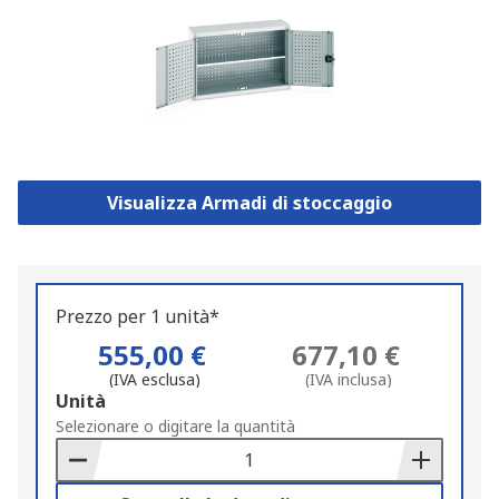
Visualizza Armadi di stoccaggio
Prezzo per 1 unità*
555,00 €
677,10 €
(IVA esclusa)
(IVA inclusa)
Add
Unità
to
Selezionare o digitare la quantità
Basket