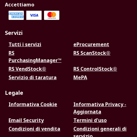
Accettiamo
Servizi
Tutti i servizi
eProcurement
RS
RS ScanStock®
PurchasingManager™
RS VendStock®
RS ControlStock®
Servizio di taratura
MePA
Legale
Informativa Cookie
Informativa Privacy -
Aggiornata
Email Security
Termini d'uso
Condizioni di vendita
Condizioni generali di
servizio