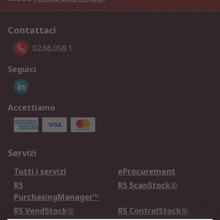
Contattaci
02.66.058.1
Seguici
Accettiamo
Servizi
Tutti i servizi
eProcurement
RS
RS ScanStock®
PurchasingManager™
RS VendStock®
RS ControlStock®