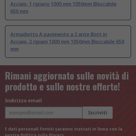
Acciaio, 1 ripiano 1000 mm 1050mm Bloccabile
650 mm
Armadietto A pavimento a 2 ante Bott in
Acciaio, 2 ripiani 1000 mm 1050mm Bloccabile 650
mm
Rimani aggiornato sulle novità di
prodotto e sulle nostre offerte!
Indirizzo email
Iscriviti
I dati personali forniti saranno trattati in linea con la
nostra
Politica sulla Privacy
.