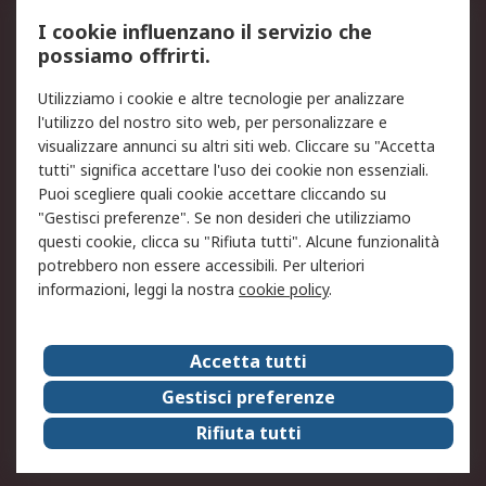
Servizio di taratura
MePA
I cookie influenzano il servizio che
possiamo offrirti.
Legale
Utilizziamo i cookie e altre tecnologie per analizzare
Informativa Cookie
Informativa Privacy -
l'utilizzo del nostro sito web, per personalizzare e
Aggiornata
visualizzare annunci su altri siti web. Cliccare su "Accetta
Email Security
Termini d'uso
tutti" significa accettare l'uso dei cookie non essenziali.
Condizioni di vendita
Condizioni generali di
Puoi scegliere quali cookie accettare cliccando su
servizio
"Gestisci preferenze". Se non desideri che utilizziamo
questi cookie, clicca su "Rifiuta tutti". Alcune funzionalità
Etica e responsabilità
potrebbero non essere accessibili. Per ulteriori
informazioni, leggi la nostra
cookie policy
.
Chi Siamo
Chi Siamo
Contattaci
Accetta tutti
Supporto
ESG
Gestisci preferenze
Carriere
RS Group
Rifiuta tutti
Press Centre
Discovery: il Blog di RS