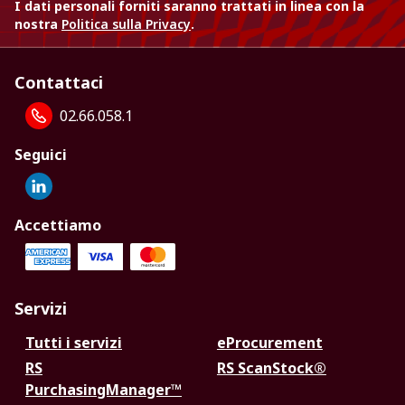
I dati personali forniti saranno trattati in linea con la
nostra
Politica sulla Privacy
.
Contattaci
02.66.058.1
Seguici
Accettiamo
Servizi
Tutti i servizi
eProcurement
RS
RS ScanStock®
PurchasingManager™