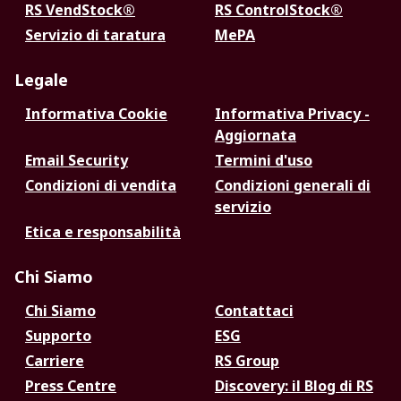
RS VendStock®
RS ControlStock®
Servizio di taratura
MePA
Legale
Informativa Cookie
Informativa Privacy -
Aggiornata
Email Security
Termini d'uso
Condizioni di vendita
Condizioni generali di
servizio
Etica e responsabilità
Chi Siamo
Chi Siamo
Contattaci
Supporto
ESG
Carriere
RS Group
Press Centre
Discovery: il Blog di RS