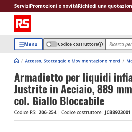
Servizi
Promozioni e novità
Richiedi una quotazio
Menu
Codice costruttore
/
Accesso, Stoccaggio e Movimentazione merci
/
Mo
Armadietto per liquidi infi
Justrite in Acciaio, 889 
col. Giallo Bloccabile
Codice RS
:
206-254
Codice costruttore
:
JCB8923001