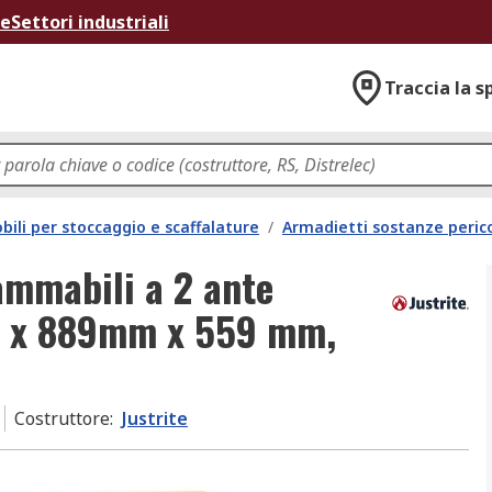
ne
Settori industriali
Traccia la s
bili per stoccaggio e scaffalature
/
Armadietti sostanze peric
ammabili a 2 ante
mm x 889mm x 559 mm,
Costruttore
:
Justrite