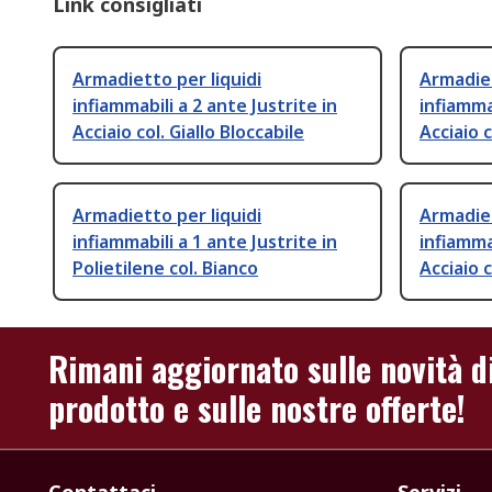
Link consigliati
Armadietto per liquidi
Armadiet
infiammabili a 2 ante Justrite in
infiammab
Acciaio col. Giallo Bloccabile
Acciaio c
Armadietto per liquidi
Armadiet
infiammabili a 1 ante Justrite in
infiammab
Polietilene col. Bianco
Acciaio c
Rimani aggiornato sulle novità d
prodotto e sulle nostre offerte!