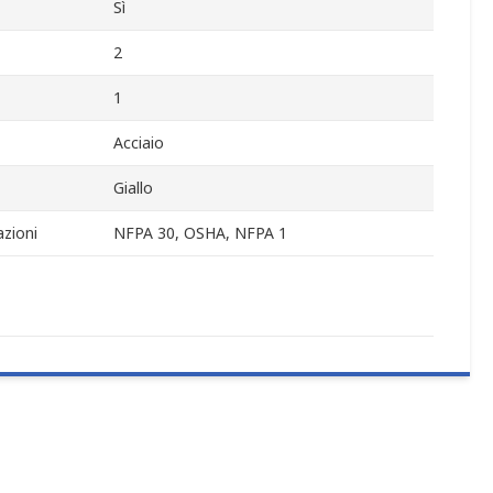
Sì
2
1
Acciaio
Giallo
zioni
NFPA 30, OSHA, NFPA 1