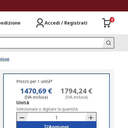
0
pedizione
Accedi / Registrati
olose
Prezzo per 1 unità*
1470,69 €
1794,24 €
(IVA esclusa)
(IVA inclusa)
Add
Unità
to
Selezionare o digitare la quantità
Basket
Aggiungi