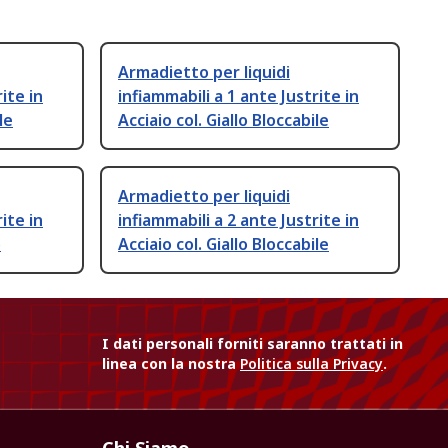
Armadietto per liquidi
ite in
infiammabili a 1 ante Justrite in
le
Acciaio col. Giallo Bloccabile
Armadietto per liquidi
ite in
infiammabili a 2 ante Justrite in
o
Acciaio col. Giallo Bloccabile
I dati personali forniti saranno trattati in
linea con la nostra
Politica sulla Privacy
.