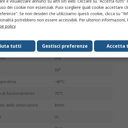
re e visualizzare annunci su altri siti web. Cliccare su "Accetta tutti" s
'uso dei cookie non essenziali. Puoi scegliere quali cookie accettare c
10nm
eferenze". Se non desideri che utilizziamo questi cookie, clicca su "Rifi
onalità potrebbero non essere accessibili. Per ulteriori informazioni, l
28dB
ie policy
.
IP54
fiuta tutti
Gestisci preferenze
Accetta t
ino dello smorzatore
16mm
nto
90s
90°
perativa
-40°C
 di funzionamento
70°C
no dello smorzatore
8mm
i
UL