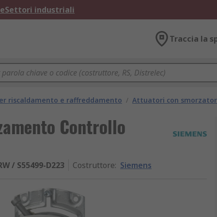
ne
Settori industriali
Traccia la s
per riscaldamento e raffreddamento
/
Attuatori con smorzator
zamento Controllo
RW / S55499-D223
Costruttore
:
Siemens