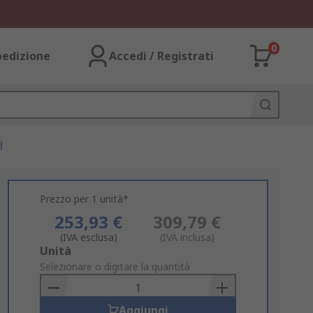
0
pedizione
Accedi / Registrati
i
Prezzo per 1 unità*
253,93 €
309,79 €
(IVA esclusa)
(IVA inclusa)
Add
Unità
to
Selezionare o digitare la quantità
Basket
Aggiungi