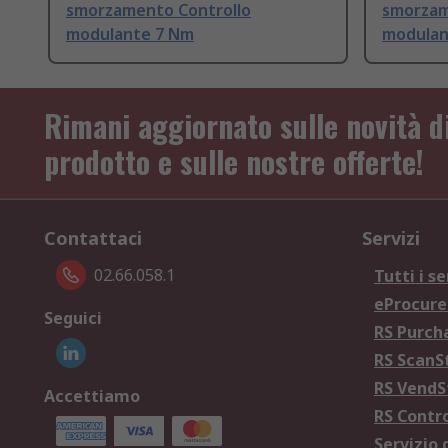
smorzamento Controllo
smorzam
modulante 7 Nm
modulan
Rimani aggiornato sulle novità d
prodotto e sulle nostre offerte!
Contattaci
Servizi
02.66.058.1
Tutti i se
eProcur
Seguici
RS Purc
RS Scan
RS Vend
Accettiamo
RS Contr
Servizio 