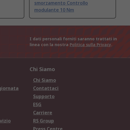
smorzamento Controllo
modulante 10 Nm
I dati personali forniti saranno trattati in
linea con la nostra
Politica sulla Privacy
.
Chi Siamo
Chi Siamo
giornata
Contattaci
Supporto
ESG
Carriere
vizio
RS Group
Press Centre