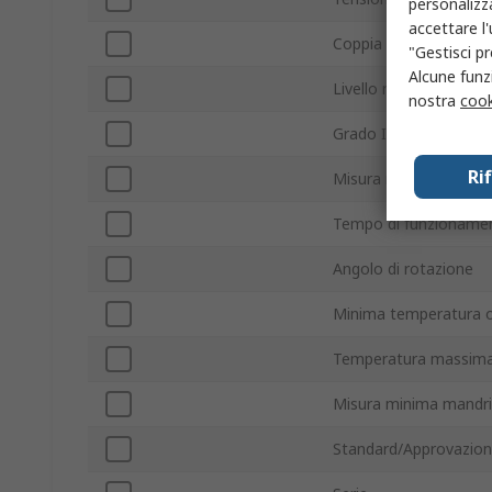
personalizza
accettare l
Coppia motore
"Gestisci pr
Alcune funzi
Livello rumore
nostra
cook
Grado IP
Ri
Misura massima mandr
Tempo di funzioname
Angolo di rotazione
Minima temperatura o
Temperatura massima
Misura minima mandri
Standard/Approvazion