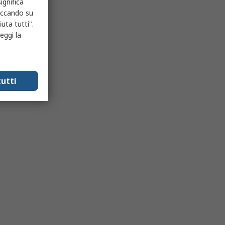
ignifica
liccando su
uta tutti".
eggi la
utti