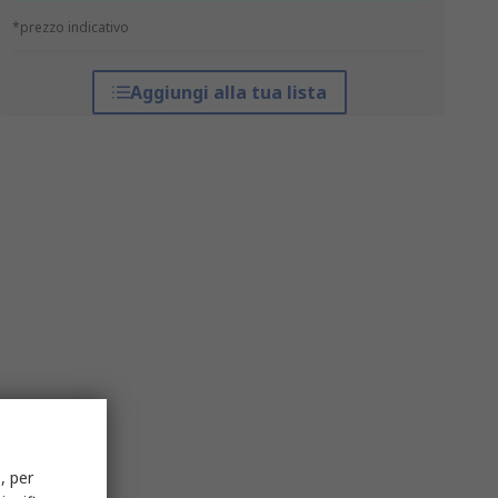
*prezzo indicativo
Aggiungi alla tua lista
, per