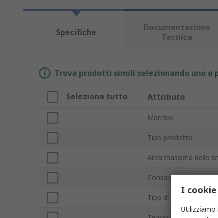
Documentazione
Specifiche
Tecnica
Trova prodotti simili selezionando uno o p
Seleziona tutto
Attributo
Marchio
Tipo prodotto
Area massima dello s
Consumo energetico
I cookie
Tipo di controllo
Utilizziamo 
Tensione di alimentaz