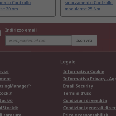
ento Controllo
smorzamento Controllo
te 20 nm
modulante 25 Nm
i
Indirizzo email
Iscriviti
Legale
rvizi
Informativa Cookie
ement
Informativa Privacy - Ag
hasingManager™
Email Security
Stock®
Termini d'uso
Stock®
Condizioni di vendita
olStock®
Condizioni generali di ser
di taratura
Etica e responsabilità