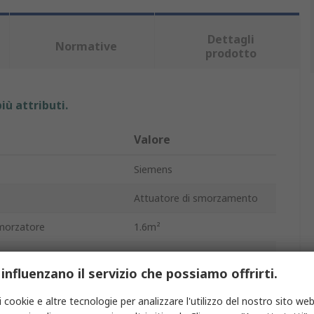
Dettagli
Normative
prodotto
iù attributi.
Valore
Siemens
Attuatore di smorzamento
morzatore
1.6m²
1.3W
 influenzano il servizio che possiamo offrirti.
Controllo modulante
i cookie e altre tecnologie per analizzare l'utilizzo del nostro sito web
ione
24V