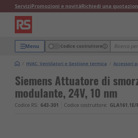
Servizi
Promozioni e novità
Richiedi una quotazio
Menu
Codice costruttore
/
HVAC, Ventilatori e Gestione termica
/
Accessori 
Siemens Attuatore di smor
modulante, 24V, 10 nm
Codice RS
:
643-301
Codice costruttore
:
GLA161.1E/