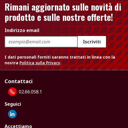
Rimani aggiornato sulle novità di
prodotto e sulle nostre offerte!
Indirizzo email
Iscriviti
I dati personali forniti saranno trattati in linea con la
nostra
Politica sulla Privacy
.
Contattaci
02.66.058.1
Seguici
Accettiamo