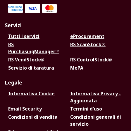
Servizi
Tutti i servizi
eProcurement
RS
RS ScanStock®
PurchasingManager™
RS VendStock®
RS ControlStock®
Servizio di taratura
MePA
Legale
Informativa Cookie
Informativa Privacy -
Aggiornata
Email Security
Termini d'uso
Condizioni di vendita
Condizioni generali di
servizio