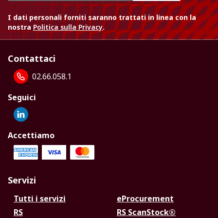
I dati personali forniti saranno trattati in linea con la
nostra
Politica sulla Privacy
.
Contattaci
02.66.058.1
Seguici
Accettiamo
Servizi
Tutti i servizi
eProcurement
RS
RS ScanStock®