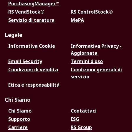
PurchasingManager™
RS VendStock®
RS ControlStock®
Servizio di taratura
MePA
Legale
Informativa Cookie
Informativa Privacy -
Aggiornata
Email Security
Termini d'uso
Condizioni di vendita
Condizioni generali di
servizio
Etica e responsabilità
Chi Siamo
Chi Siamo
Contattaci
Supporto
ESG
Carriere
RS Group