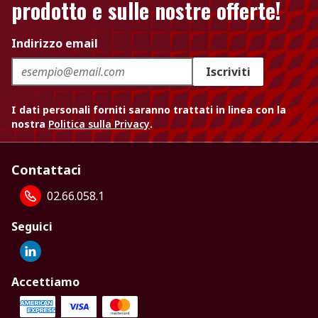
prodotto e sulle nostre offerte!
Indirizzo email
Iscriviti
I dati personali forniti saranno trattati in linea con la
nostra
Politica sulla Privacy
.
Contattaci
02.66.058.1
Seguici
Accettiamo