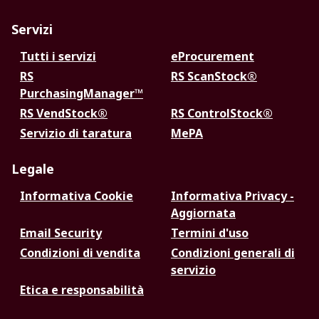
Servizi
Tutti i servizi
eProcurement
RS
RS ScanStock®
PurchasingManager™
RS VendStock®
RS ControlStock®
Servizio di taratura
MePA
Legale
Informativa Cookie
Informativa Privacy -
Aggiornata
Email Security
Termini d'uso
Condizioni di vendita
Condizioni generali di
servizio
Etica e responsabilità