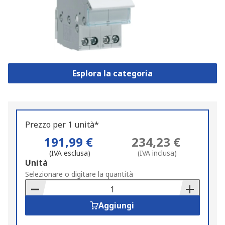
Esplora la categoria
Prezzo per 1 unità*
191,99 €
234,23 €
(IVA esclusa)
(IVA inclusa)
Add
Unità
to
Selezionare o digitare la quantità
Basket
Aggiungi