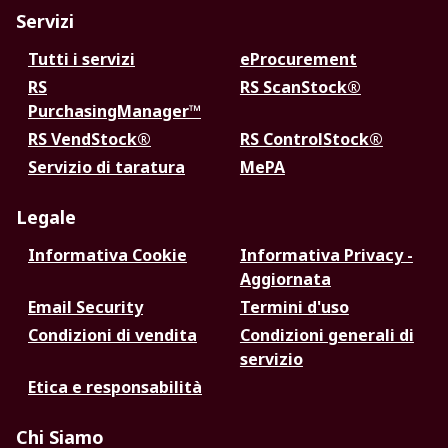
Servizi
Tutti i servizi
eProcurement
RS
RS ScanStock®
PurchasingManager™
RS VendStock®
RS ControlStock®
Servizio di taratura
MePA
Legale
Informativa Cookie
Informativa Privacy -
Aggiornata
Email Security
Termini d'uso
Condizioni di vendita
Condizioni generali di
servizio
Etica e responsabilità
Chi Siamo