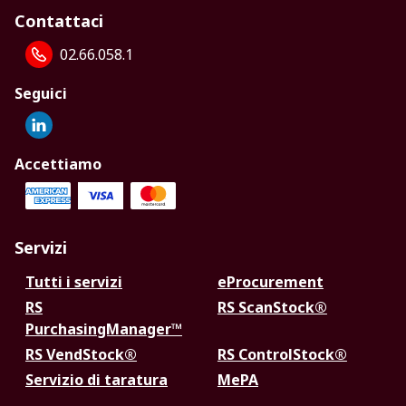
Contattaci
02.66.058.1
Seguici
Accettiamo
Servizi
Tutti i servizi
eProcurement
RS
RS ScanStock®
PurchasingManager™
RS VendStock®
RS ControlStock®
Servizio di taratura
MePA