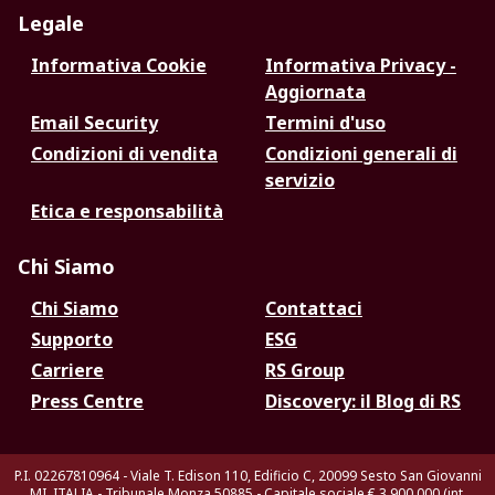
Legale
Informativa Cookie
Informativa Privacy -
Aggiornata
Email Security
Termini d'uso
Condizioni di vendita
Condizioni generali di
servizio
Etica e responsabilità
Chi Siamo
Chi Siamo
Contattaci
Supporto
ESG
Carriere
RS Group
Press Centre
Discovery: il Blog di RS
P.I. 02267810964 - Viale T. Edison 110, Edificio C, 20099 Sesto San Giovanni
MI, ITALIA - Tribunale Monza 50885 - Capitale sociale € 3.900.000 (int.