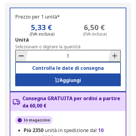
Prezzo per 1 unità*
5,33 €
6,50 €
(IVA esclusa)
(IVA inclusa)
Add
Unità
to
Selezionare o digitare la quantità
Basket
Controlla le date di consegna
Aggiungi
Consegna GRATUITA per ordini a partire
da 60,00 €
In magazzino
Più
2350
unità in spedizione dal
10