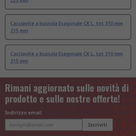
225 mm
Cacciavite a bussola Esagonale CK L. tot 310 mm
215 mm
Cacciavite a bussola Esagonale CK L. tot 310 mm
215 mm
Rimani aggiornato sulle novità di
prodotto e sulle nostre offerte!
Indirizzo email
Iscriviti