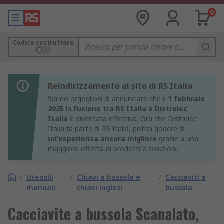
0
Codice costruttore
Reindirizzamento al sito di RS Italia
Siamo orgogliosi di annunciare che il
1 febbraio
2025
la
fusione tra RS Italia e Distrelec
Italia
è diventata effettiva. Ora che Distrelec
Italia fa parte di RS Italia, potrai godere di
un'esperienza ancora migliore
grazie a una
maggiore offerta di prodotti e soluzioni.
/
Utensili
/
Chiavi a bussola e
/
Cacciaviti a
manuali
chiavi inglesi
bussola
Cacciavite a bussola Scanalato,