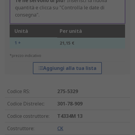
Te ne servono di più?
Inserisci la nuova
quantità e clicca su "Controlla le date di
consegna".
Unità
Per unità
1 +
21,15 €
*prezzo indicativo
Aggiungi alla tua lista
Codice RS
:
275-5329
Codice Distrelec
:
301-78-909
Codice costruttore
:
T4334M 13
Costruttore
:
CK