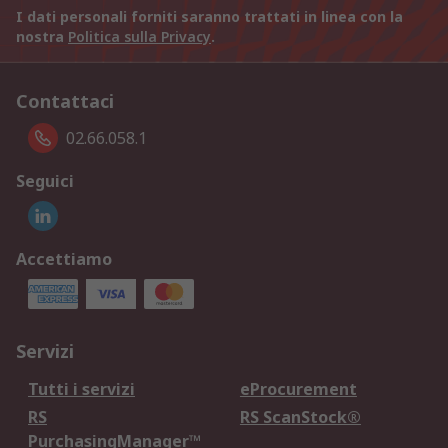
I dati personali forniti saranno trattati in linea con la
nostra
Politica sulla Privacy
.
Contattaci
02.66.058.1
Seguici
Accettiamo
Servizi
Tutti i servizi
eProcurement
RS
RS ScanStock®
PurchasingManager™