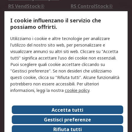
RS VendStock®
RS ControlStock®
Servizio di taratura
MePA
I cookie influenzano il servizio che
possiamo offrirti.
Legale
Utilizziamo i cookie e altre tecnologie per analizzare
Informativa Cookie
Informativa Privacy -
l'utilizzo del nostro sito web, per personalizzare e
Aggiornata
visualizzare annunci su altri siti web. Cliccare su "Accetta
Email Security
Termini d'uso
tutti" significa accettare l'uso dei cookie non essenziali.
Condizioni di vendita
Condizioni generali di
Puoi scegliere quali cookie accettare cliccando su
servizio
"Gestisci preferenze". Se non desideri che utilizziamo
questi cookie, clicca su "Rifiuta tutti". Alcune funzionalità
Etica e responsabilità
potrebbero non essere accessibili. Per ulteriori
informazioni, leggi la nostra
cookie policy
.
Chi Siamo
Chi Siamo
Contattaci
Accetta tutti
Supporto
ESG
Gestisci preferenze
Carriere
RS Group
Rifiuta tutti
Press Centre
Discovery: il Blog di RS