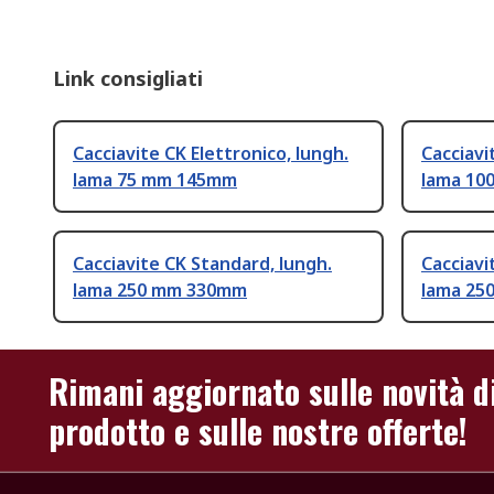
Link consigliati
Cacciavite CK Elettronico, lungh.
Cacciavi
lama 75 mm 145mm
lama 10
Cacciavite CK Standard, lungh.
Cacciavi
lama 250 mm 330mm
lama 25
Rimani aggiornato sulle novità d
prodotto e sulle nostre offerte!