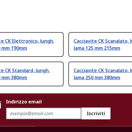
te CK Elettronico, lungh.
Cacciavite CK Scanalato, 
0 mm 190mm
lama 125 mm 215mm
te CK Standard, lungh.
Cacciavite CK Scanalato, 
0 mm 380mm
lama 250 mm 380mm
i
Indirizzo email
Iscriviti