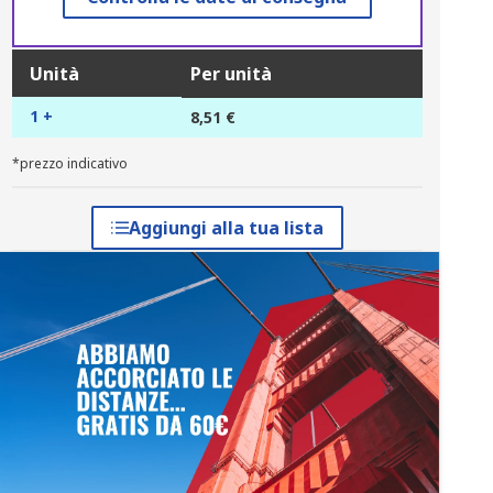
Unità
Per unità
1 +
8,51 €
*prezzo indicativo
Aggiungi alla tua lista