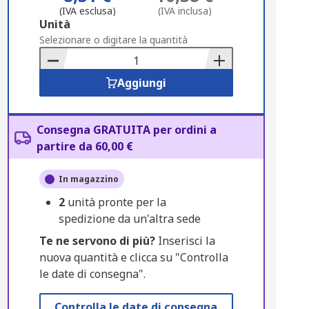
(IVA esclusa)
(IVA inclusa)
Add
Unità
to
Selezionare o digitare la quantità
Basket
Aggiungi
Consegna GRATUITA per ordini a
partire da 60,00 €
In magazzino
2
unità pronte per la
spedizione da un'altra sede
Te ne servono di più?
Inserisci la
nuova quantità e clicca su "Controlla
le date di consegna".
Controlla le date di consegna