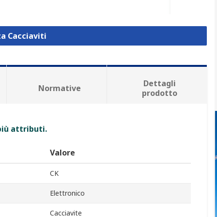
za Cacciaviti
Dettagli
Normative
prodotto
iù attributi.
Valore
CK
Elettronico
Cacciavite