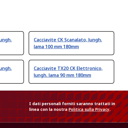
lungh.
Cacciavite CK Scanalato, lungh.
lama 100 mm 180mm
lungh.
Cacciavite TX20 CK Elettronico,
lungh. lama 90 mm 180mm
I dati personali forniti saranno trattati in
linea con la nostra
Politica sulla Privacy
.