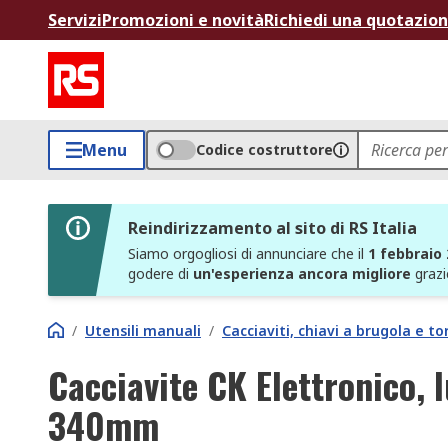
Servizi
Promozioni e novità
Richiedi una quotazio
Menu
Codice costruttore
Reindirizzamento al sito di RS Italia
Siamo orgogliosi di annunciare che il
1 febbraio
godere di
un'esperienza ancora migliore
grazi
/
Utensili manuali
/
Cacciaviti, chiavi a brugola e to
Cacciavite CK Elettronico,
340mm