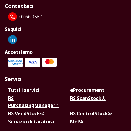
Contattaci
02.66.058.1
Seguici
Accettiamo
Servizi
Tutti i servizi
eProcurement
RS
RS ScanStock®
PurchasingManager™
RS VendStock®
RS ControlStock®
Servizio di taratura
MePA