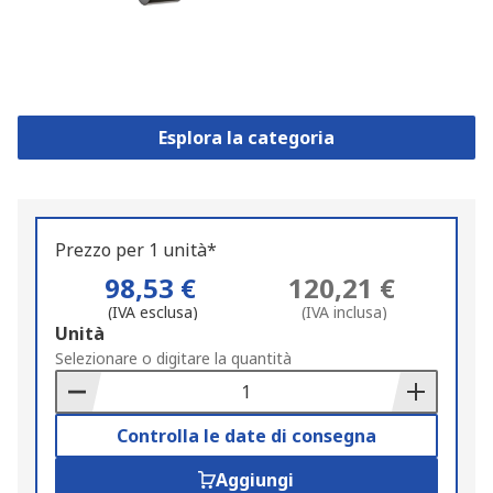
Esplora la categoria
Prezzo per 1 unità*
98,53 €
120,21 €
(IVA esclusa)
(IVA inclusa)
Add
Unità
to
Selezionare o digitare la quantità
Basket
Controlla le date di consegna
Aggiungi