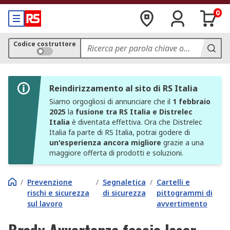
0
Codice costruttore
Reindirizzamento al sito di RS Italia
Siamo orgogliosi di annunciare che il
1 febbraio
2025
la
fusione tra RS Italia e Distrelec
Italia
è diventata effettiva. Ora che Distrelec
Italia fa parte di RS Italia, potrai godere di
un'esperienza ancora migliore
grazie a una
maggiore offerta di prodotti e soluzioni.
/
Prevenzione
/
Segnaletica
/
Cartelli e
rischi e sicurezza
di sicurezza
pittogrammi di
sul lavoro
avvertimento