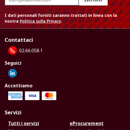
I dati personali forniti saranno trattati in linea con la
nostra
Politica sulla Privacy
.
Contattaci
02.66.058.1
Seguici
Accettiamo
Servizi
Tutti i servizi
eProcurement