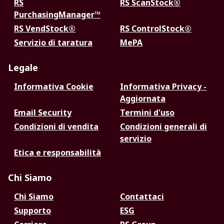
RS
RS ScanStock®
PurchasingManager™
RS VendStock®
RS ControlStock®
Servizio di taratura
MePA
Legale
Informativa Cookie
Informativa Privacy -
Aggiornata
Email Security
Termini d'uso
Condizioni di vendita
Condizioni generali di
servizio
Etica e responsabilità
Chi Siamo
Chi Siamo
Contattaci
Supporto
ESG