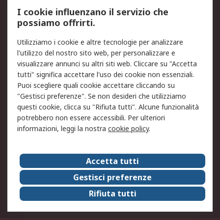
Servizio di taratura
MePA
I cookie influenzano il servizio che
possiamo offrirti.
Legale
Utilizziamo i cookie e altre tecnologie per analizzare
Informativa Cookie
Informativa Privacy -
l'utilizzo del nostro sito web, per personalizzare e
Aggiornata
visualizzare annunci su altri siti web. Cliccare su "Accetta
Email Security
Termini d'uso
tutti" significa accettare l'uso dei cookie non essenziali.
Condizioni di vendita
Condizioni generali di
Puoi scegliere quali cookie accettare cliccando su
servizio
"Gestisci preferenze". Se non desideri che utilizziamo
questi cookie, clicca su "Rifiuta tutti". Alcune funzionalità
Etica e responsabilità
potrebbero non essere accessibili. Per ulteriori
informazioni, leggi la nostra
cookie policy
.
Chi Siamo
Chi Siamo
Contattaci
Accetta tutti
Supporto
ESG
Gestisci preferenze
Carriere
RS Group
Rifiuta tutti
Press Centre
Discovery: il Blog di RS