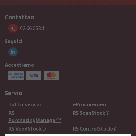
Contattaci
02.66.058.1
Seguici
Accettiamo
Servizi
Tutti i servizi
eProcurement
RS
RS ScanStock®
PurchasingManager™
RS VendStock®
RS ControlStock®