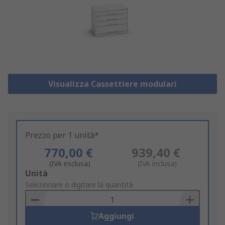
Visualizza Cassettiere modulari
Prezzo per 1 unità*
770,00 €
939,40 €
(IVA esclusa)
(IVA inclusa)
Add
Unità
to
Selezionare o digitare la quantità
Basket
Aggiungi