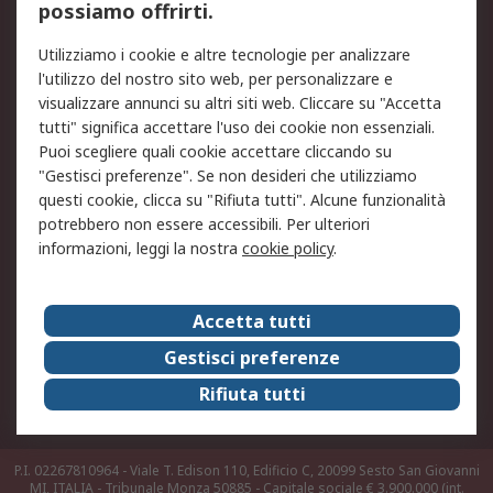
possiamo offrirti.
Legale
Utilizziamo i cookie e altre tecnologie per analizzare
Informativa Cookie
Informativa Privacy -
l'utilizzo del nostro sito web, per personalizzare e
Aggiornata
visualizzare annunci su altri siti web. Cliccare su "Accetta
Email Security
Termini d'uso
tutti" significa accettare l'uso dei cookie non essenziali.
Condizioni di vendita
Condizioni generali di
Puoi scegliere quali cookie accettare cliccando su
servizio
"Gestisci preferenze". Se non desideri che utilizziamo
questi cookie, clicca su "Rifiuta tutti". Alcune funzionalità
Etica e responsabilità
potrebbero non essere accessibili. Per ulteriori
informazioni, leggi la nostra
cookie policy
.
Chi Siamo
Chi Siamo
Contattaci
Accetta tutti
Supporto
ESG
Gestisci preferenze
Carriere
RS Group
Rifiuta tutti
Press Centre
Discovery: il Blog di RS
P.I. 02267810964 - Viale T. Edison 110, Edificio C, 20099 Sesto San Giovanni
MI, ITALIA - Tribunale Monza 50885 - Capitale sociale € 3.900.000 (int.