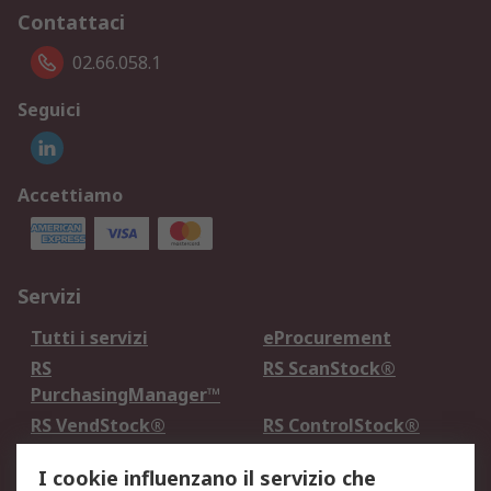
Contattaci
02.66.058.1
Seguici
Accettiamo
Servizi
Tutti i servizi
eProcurement
RS
RS ScanStock®
PurchasingManager™
RS VendStock®
RS ControlStock®
Servizio di taratura
MePA
I cookie influenzano il servizio che