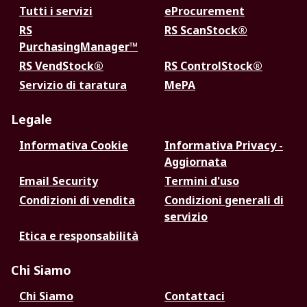
Tutti i servizi
eProcurement
RS
RS ScanStock®
PurchasingManager™
RS VendStock®
RS ControlStock®
Servizio di taratura
MePA
Legale
Informativa Cookie
Informativa Privacy -
Aggiornata
Email Security
Termini d'uso
Condizioni di vendita
Condizioni generali di
servizio
Etica e responsabilità
Chi Siamo
Chi Siamo
Contattaci