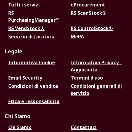
Tutti i servizi
eProcurement
RS
RS ScanStock®
PurchasingManager™
RS VendStock®
RS ControlStock®
Servizio di taratura
MePA
Legale
Informativa Cookie
Informativa Privacy -
Aggiornata
Email Security
Termini d'uso
Condizioni di vendita
Condizioni generali di
servizio
Etica e responsabilità
Chi Siamo
Chi Siamo
Contattaci