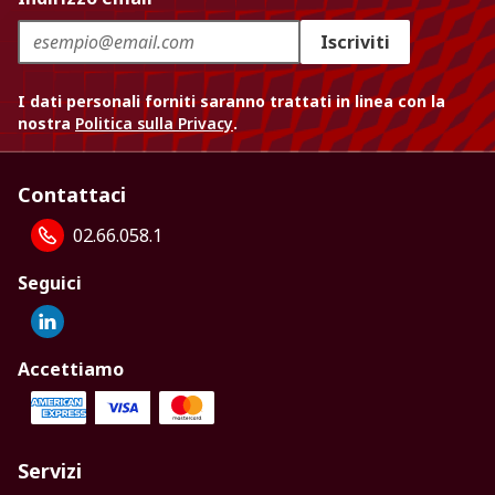
Iscriviti
I dati personali forniti saranno trattati in linea con la
nostra
Politica sulla Privacy
.
Contattaci
02.66.058.1
Seguici
Accettiamo
Servizi