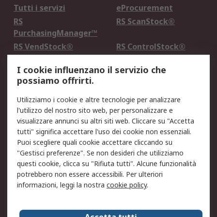
Tutti i servizi
eProcurement
RS
RS ScanStock®
PurchasingManager™
RS VendStock®
RS ControlStock®
Servizio di taratura
MePA
I cookie influenzano il servizio che
possiamo offrirti.
Legale
Utilizziamo i cookie e altre tecnologie per analizzare
Informativa Cookie
Informativa Privacy -
l'utilizzo del nostro sito web, per personalizzare e
Aggiornata
visualizzare annunci su altri siti web. Cliccare su "Accetta
Email Security
Termini d'uso
tutti" significa accettare l'uso dei cookie non essenziali.
Condizioni di vendita
Condizioni generali di
Puoi scegliere quali cookie accettare cliccando su
servizio
"Gestisci preferenze". Se non desideri che utilizziamo
questi cookie, clicca su "Rifiuta tutti". Alcune funzionalità
Etica e responsabilità
potrebbero non essere accessibili. Per ulteriori
informazioni, leggi la nostra
cookie policy
.
Chi Siamo
Chi Siamo
Contattaci
Accetta tutti