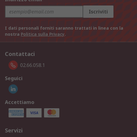
Iscriviti
I dati personali forniti saranno trattati in linea con la
nostra
Politica sulla Privacy
.
Contattaci
02.66.058.1
Seguici
Accettiamo
Servizi