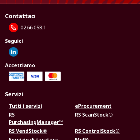
Contattaci
02.66.058.1
Seguici
Accettiamo
Servizi
Tutti i servizi
eProcurement
RS
RS ScanStock®
PurchasingManager™
RS VendStock®
RS ControlStock®
Servizio di taratura
MePA