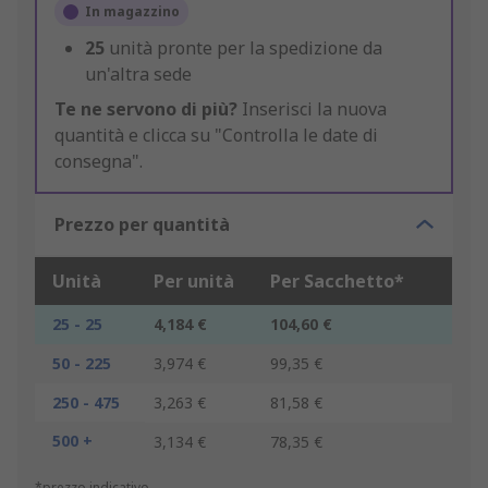
In magazzino
25
unità pronte per la spedizione da
un'altra sede
Te ne servono di più?
Inserisci la nuova
quantità e clicca su "Controlla le date di
consegna".
Prezzo per quantità
Unità
Per unità
Per Sacchetto*
25 - 25
4,184 €
104,60 €
50 - 225
3,974 €
99,35 €
250 - 475
3,263 €
81,58 €
500 +
3,134 €
78,35 €
*prezzo indicativo