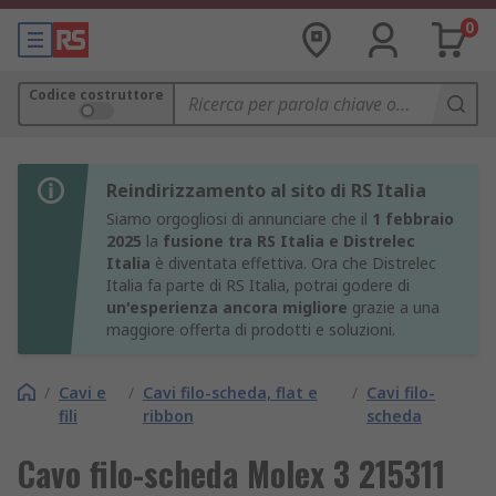
0
Codice costruttore
Reindirizzamento al sito di RS Italia
Siamo orgogliosi di annunciare che il
1 febbraio
2025
la
fusione tra RS Italia e Distrelec
Italia
è diventata effettiva. Ora che Distrelec
Italia fa parte di RS Italia, potrai godere di
un'esperienza ancora migliore
grazie a una
maggiore offerta di prodotti e soluzioni.
/
Cavi e
/
Cavi filo-scheda, flat e
/
Cavi filo-
fili
ribbon
scheda
Cavo filo-scheda Molex 3 215311