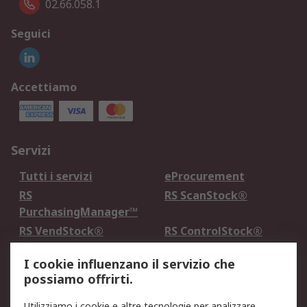
02.66.058.1
Seguici
Accettiamo
Servizi
Tutti i servizi
eProcurement
RS
RS ScanStock®
PurchasingManager™
RS VendStock®
RS ControlStock®
Servizio di taratura
MePA
I cookie influenzano il servizio che
possiamo offrirti.
Legale
Utilizziamo i cookie e altre tecnologie per analizzare