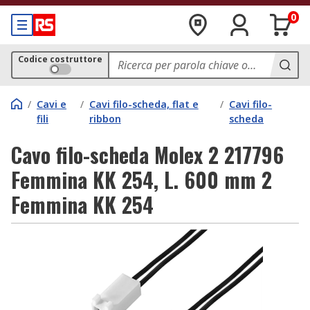
0
Codice costruttore
/
Cavi e
/
Cavi filo-scheda, flat e
/
Cavi filo-
fili
ribbon
scheda
Cavo filo-scheda Molex 2 217796
Femmina KK 254, L. 600 mm 2
Femmina KK 254