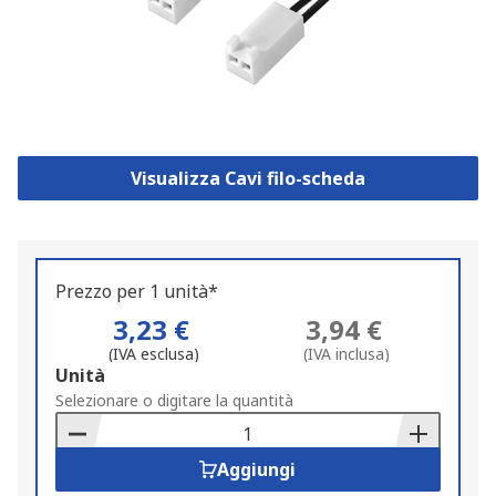
Visualizza Cavi filo-scheda
Prezzo per 1 unità*
3,23 €
3,94 €
(IVA esclusa)
(IVA inclusa)
Add
Unità
to
Selezionare o digitare la quantità
Basket
Aggiungi