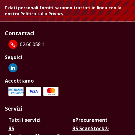
I dati personali forniti saranno trattati in linea con la
nostra
Politica sulla Privacy
.
Contattaci
02.66.058.1
Seguici
Accettiamo
Servizi
Tutti i servizi
eProcurement
RS
RS ScanStock®