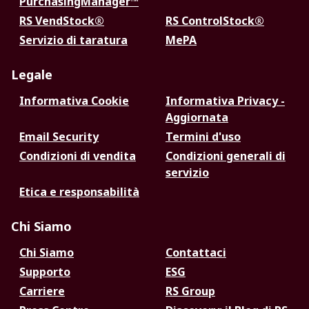
PurchasingManager™
RS VendStock®
RS ControlStock®
Servizio di taratura
MePA
Legale
Informativa Cookie
Informativa Privacy -
Aggiornata
Email Security
Termini d'uso
Condizioni di vendita
Condizioni generali di
servizio
Etica e responsabilità
Chi Siamo
Chi Siamo
Contattaci
Supporto
ESG
Carriere
RS Group