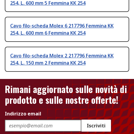
254, L. 600 mm 5 Femmina KK 254
Cavo filo-scheda Molex 6 217796 Femmina KK
254, L. 600 mm 6 Femmina KK 254
Cavo filo-scheda Molex 2 217796 Femmina KK
254, L. 150 mm 2 Femmina KK 254
Rimani aggiornato sulle novità di
prodotto e sulle nostre offerte!
Indirizzo email
Iscriviti