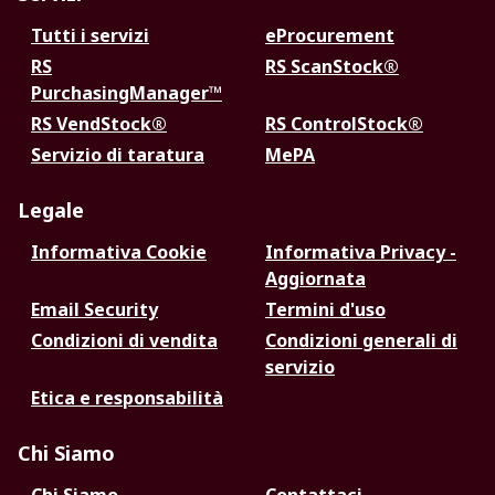
Tutti i servizi
eProcurement
RS
RS ScanStock®
PurchasingManager™
RS VendStock®
RS ControlStock®
Servizio di taratura
MePA
Legale
Informativa Cookie
Informativa Privacy -
Aggiornata
Email Security
Termini d'uso
Condizioni di vendita
Condizioni generali di
servizio
Etica e responsabilità
Chi Siamo