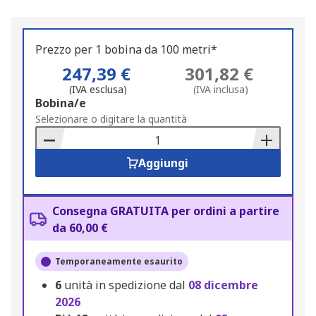
Prezzo per 1 bobina da 100 metri*
247,39 €
301,82 €
(IVA esclusa)
(IVA inclusa)
Add
Bobina/e
to
Selezionare o digitare la quantità
Basket
Aggiungi
Consegna GRATUITA per ordini a partire
da 60,00 €
Temporaneamente esaurito
6
unità in spedizione dal
08 dicembre
2026