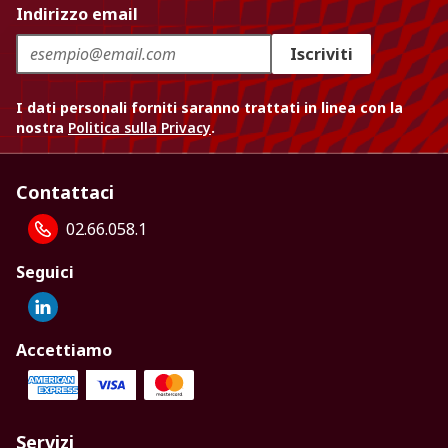
Indirizzo email
Iscriviti
I dati personali forniti saranno trattati in linea con la
nostra
Politica sulla Privacy
.
Contattaci
02.66.058.1
Seguici
Accettiamo
Servizi