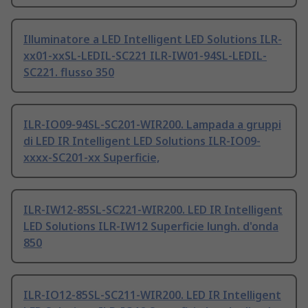
Illuminatore a LED Intelligent LED Solutions ILR-
xx01-xxSL-LEDIL-SC221 ILR-IW01-94SL-LEDIL-
SC221. flusso 350
ILR-IO09-94SL-SC201-WIR200. Lampada a gruppi
di LED IR Intelligent LED Solutions ILR-IO09-
xxxx-SC201-xx Superficie,
ILR-IW12-85SL-SC221-WIR200. LED IR Intelligent
LED Solutions ILR-IW12 Superficie lungh. d'onda
850
ILR-IO12-85SL-SC211-WIR200. LED IR Intelligent