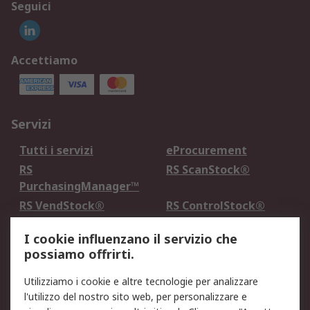
Seguici
Accettiamo
Servizi
Tutti i servizi
eProcurement
RS
RS ScanStock®
PurchasingManager™
RS VendStock®
RS ControlStock®
Servizio di taratura
MePA
I cookie influenzano il servizio che
possiamo offrirti.
Legale
Utilizziamo i cookie e altre tecnologie per analizzare
Informativa Cookie
Informativa Privacy -
l'utilizzo del nostro sito web, per personalizzare e
Aggiornata