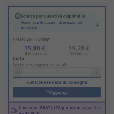
Sconto per quantità disponibile
Visualizza le opzioni di prezzo per
quantità
Prezzo per 1 unità*
15,80 €
19,28 €
(IVA esclusa)
(IVA inclusa)
Add
Unità
to
Selezionare o digitare la quantità
Basket
Controlla le date di consegna
Aggiungi
Consegna GRATUITA per ordini a partire
da 60,00 €