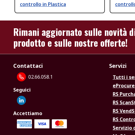
controllo in Plastica
controll
Rimani aggiornato sulle novità d
prodotto e sulle nostre offerte!
Contattaci
Servizi
02.66.058.1
Tutti i se
eProcur
Seguici
RS Purc
RS Scan
RS Vend
Accettiamo
RS Contr
Servizio 