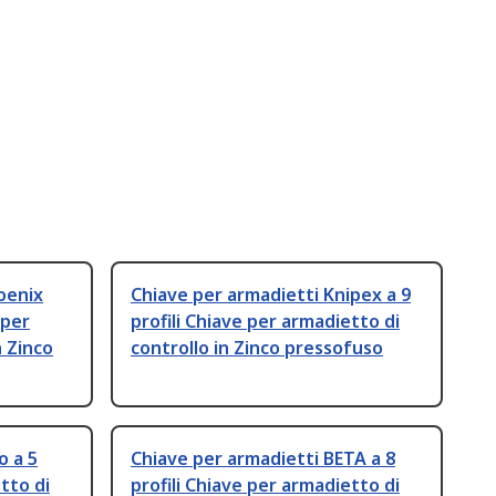
oenix
Chiave per armadietti Knipex a 9
 per
profili Chiave per armadietto di
n Zinco
controllo in Zinco pressofuso
o a 5
Chiave per armadietti BETA a 8
tto di
profili Chiave per armadietto di