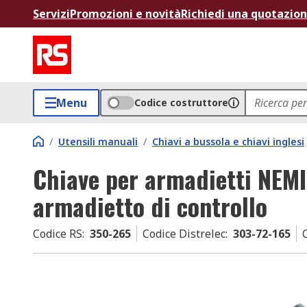
Servizi
Promozioni e novità
Richiedi una quotazio
Menu
Codice costruttore
/
Utensili manuali
/
Chiavi a bussola e chiavi inglesi
Chiave per armadietti NEMIQ
armadietto di controllo
Codice RS
:
350-265
Codice Distrelec
:
303-72-165