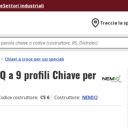
ne
Settori industriali
Traccia la s
/
Chiavi a croce per usi speciali
 a 9 profili Chiave per
Codice costruttore
:
CS 6
Costruttore
:
NEMIQ