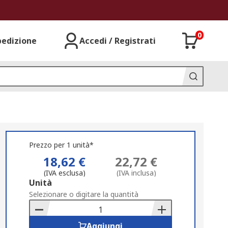
0
pedizione
Accedi / Registrati
Prezzo per 1 unità*
18,62 €
22,72 €
(IVA esclusa)
(IVA inclusa)
Add
Unità
to
Selezionare o digitare la quantità
Basket
Aggiungi