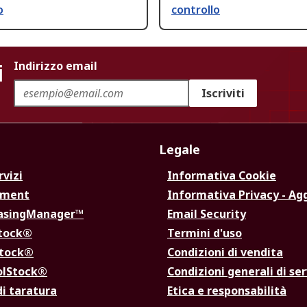
o
controllo
i
Indirizzo email
Iscriviti
Legale
rvizi
Informativa Cookie
ement
Informativa Privacy - Ag
hasingManager™
Email Security
Stock®
Termini d'uso
Stock®
Condizioni di vendita
olStock®
Condizioni generali di ser
di taratura
Etica e responsabilità