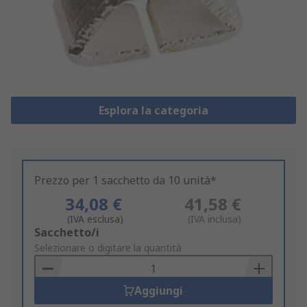
Esplora la categoria
Prezzo per 1 sacchetto da 10 unità*
34,08 €
41,58 €
(IVA esclusa)
(IVA inclusa)
Add
Sacchetto/i
to
Selezionare o digitare la quantità
Basket
Aggiungi