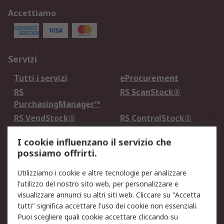
Accettiamo
Servizi
Tutti i servizi
eProcurement
RS
RS ScanStock®
PurchasingManager™
RS VendStock®
RS ControlStock®
Servizio di taratura
MePA
I cookie influenzano il servizio che
possiamo offrirti.
Legale
Utilizziamo i cookie e altre tecnologie per analizzare
Informativa Cookie
Informativa Privacy -
l'utilizzo del nostro sito web, per personalizzare e
Aggiornata
visualizzare annunci su altri siti web. Cliccare su "Accetta
Email Security
Termini d'uso
tutti" significa accettare l'uso dei cookie non essenziali.
Condizioni di vendita
Condizioni generali di
Puoi scegliere quali cookie accettare cliccando su