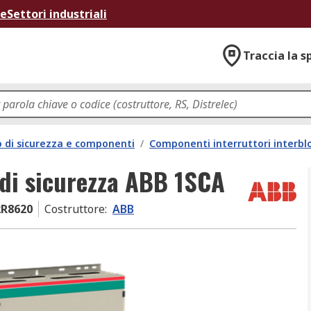
ne
Settori industriali
Traccia la s
co di sicurezza e componenti
/
Componenti interruttori interblo
 di sicurezza ABB 1SCA
2R8620
Costruttore
:
ABB