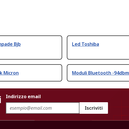
mpade Bjb
Led Toshiba
k Micron
Moduli Bluetooth -94dbm
i
Indirizzo email
Iscriviti