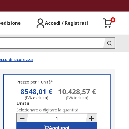
0
pedizione
Accedi / Registrati
cco di sicurezza
Prezzo per 1 unità*
8548,01 €
10.428,57 €
(IVA esclusa)
(IVA inclusa)
Add
Unità
to
Selezionare o digitare la quantità
Basket
Aggiungi