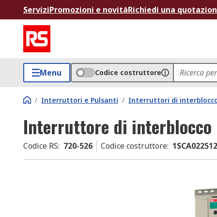
Servizi
Promozioni e novità
Richiedi una quotazio
Menu
Codice costruttore
/
Interruttori e Pulsanti
/
Interruttori di interbloc
Interruttore di interblocco
Codice RS
:
720-526
Codice costruttore
:
1SCA02251