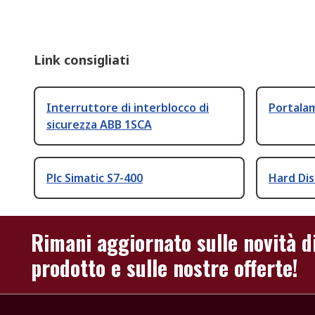
Link consigliati
Interruttore di interblocco di
Portala
sicurezza ABB 1SCA
Plc Simatic S7-400
Hard Dis
Rimani aggiornato sulle novità d
prodotto e sulle nostre offerte!