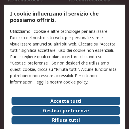
Servizio di taratura
MePA
I cookie influenzano il servizio che
possiamo offrirti.
Legale
Utilizziamo i cookie e altre tecnologie per analizzare
Informativa Cookie
Informativa Privacy -
l'utilizzo del nostro sito web, per personalizzare e
Aggiornata
visualizzare annunci su altri siti web. Cliccare su "Accetta
Email Security
Termini d'uso
tutti" significa accettare l'uso dei cookie non essenziali.
Condizioni di vendita
Condizioni generali di
Puoi scegliere quali cookie accettare cliccando su
servizio
"Gestisci preferenze". Se non desideri che utilizziamo
questi cookie, clicca su "Rifiuta tutti". Alcune funzionalità
Etica e responsabilità
potrebbero non essere accessibili. Per ulteriori
informazioni, leggi la nostra
cookie policy
.
Chi Siamo
Chi Siamo
Contattaci
Accetta tutti
Supporto
ESG
Gestisci preferenze
Carriere
RS Group
Rifiuta tutti
Press Centre
Discovery: il Blog di RS