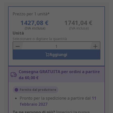
Prezzo per 1 unità*
1427,08 €
1741,04 €
(IVA esclusa)
(IVA inclusa)
Add
Unità
to
Selezionare o digitare la quantità
Basket
Aggiungi
Consegna GRATUITA per ordini a partire
da 60,00 €
Fornito dal produttore
Pronto per la spedizione a partire dal
11
febbraio 2027
Te ne servono di più?
Inserisci la nuova