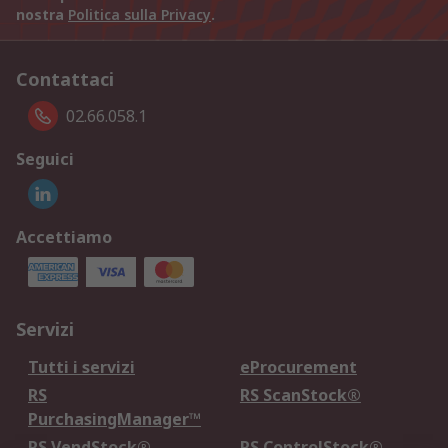
nostra
Politica sulla Privacy
.
Contattaci
02.66.058.1
Seguici
Accettiamo
Servizi
Tutti i servizi
eProcurement
RS
RS ScanStock®
PurchasingManager™
RS VendStock®
RS ControlStock®