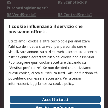
RS
RS ScanStock®
PurchasingManager™
RS VendStock®
RS ControlStock®
Servizio di taratura
MePA
I cookie influenzano il servizio che
possiamo offrirti.
Legale
Utilizziamo i cookie e altre tecnologie per analizzare
Informativa Cookie
Informativa Privacy -
l'utilizzo del nostro sito web, per personalizzare e
Aggiornata
visualizzare annunci su altri siti web. Cliccare su "Accetta
Email Security
Termini d'uso
tutti" significa accettare l'uso dei cookie non essenziali.
Condizioni di vendita
Condizioni generali di
Puoi scegliere quali cookie accettare cliccando su
servizio
"Gestisci preferenze". Se non desideri che utilizziamo
questi cookie, clicca su "Rifiuta tutti". Alcune funzionalità
Etica e responsabilità
potrebbero non essere accessibili. Per ulteriori
informazioni, leggi la nostra
cookie policy
.
Chi Siamo
Chi Siamo
Contattaci
Accetta tutti
Supporto
ESG
Gestisci preferenze