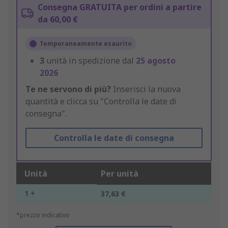
Consegna GRATUITA per ordini a partire
da 60,00 €
Temporaneamente esaurito
3
unità in spedizione dal
25 agosto
2026
Te ne servono di più?
Inserisci la nuova
quantità e clicca su "Controlla le date di
consegna".
Controlla le date di consegna
Unità
Per unità
1 +
37,63 €
*prezzo indicativo