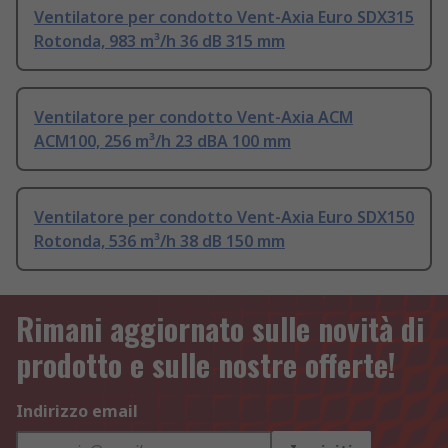
Ventilatore per condotto Vent-Axia Euro SDX315
Rotonda, 983 m³/h 36 dB 315 mm
Ventilatore per condotto Vent-Axia ACM
ACM100, 256 m³/h 23 dBA 100 mm
Ventilatore per condotto Vent-Axia Euro SDX150
Rotonda, 536 m³/h 38 dB 150 mm
Rimani aggiornato sulle novità di
prodotto e sulle nostre offerte!
Indirizzo email