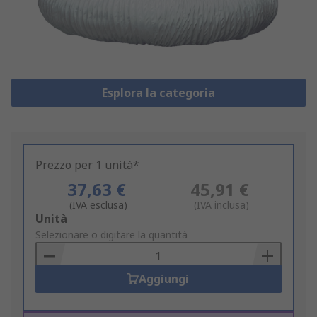
Esplora la categoria
Prezzo per 1 unità*
37,63 €
45,91 €
(IVA esclusa)
(IVA inclusa)
Add
Unità
to
Selezionare o digitare la quantità
Basket
Aggiungi