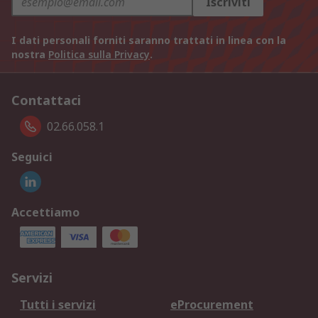
Iscriviti
I dati personali forniti saranno trattati in linea con la
nostra
Politica sulla Privacy
.
Contattaci
02.66.058.1
Seguici
Accettiamo
Servizi
Tutti i servizi
eProcurement