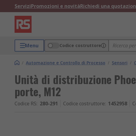
Servizi
Promozioni e novità
Richiedi una quotazio
Menu
Codice costruttore
/
Automazione e Controllo di Processo
/
Sensori
/
Unità di distribuzione Pho
porte, M12
Codice RS
:
280-291
Codice costruttore
:
1452958
C