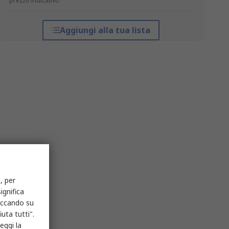
*prezzo indicativo
Aggiungi alla tua lista
, per
ignifica
liccando su
uta tutti".
eggi la