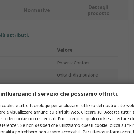
Dettagli
Normative
prodotto
iù attributi.
Valore
Phoenix Contact
Unità di distribuzione
ingresso
Cavo
 influenzano il servizio che possiamo offrirti.
6
i cookie e altre tecnologie per analizzare l'utilizzo del nostro sito web
 esercizio
120V
re e visualizzare annunci su altri siti web. Cliccare su "Accetta tutti" s
'uso dei cookie non essenziali. Puoi scegliere quali cookie accettare c
SACB
eferenze". Se non desideri che utilizziamo questi cookie, clicca su "Rifi
onalità potrebbero non essere accessibili. Per ulteriori informazioni, l