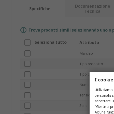
Documentazione
Specifiche
Tecnica
Trova prodotti simili selezionando uno o p
Seleziona tutto
Attributo
Marchio
Tipo prodotto
Tipo connessione in 
I cookie
Numero di porte
Utilizziamo 
Tensione massima di
personalizza
accettare l
Serie
"Gestisci pr
Alcune funzi