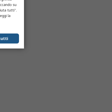
liccando su
uta tutti".
eggi la
utti