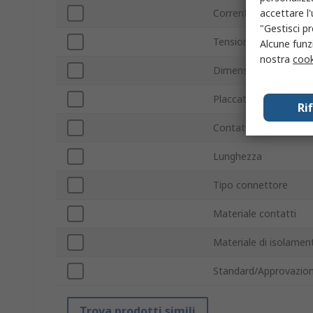
accettare l
Corrente
"Gestisci pr
Tensione
Alcune funzi
nostra
cook
Dimensione connetto
Placcatura contatti
Ri
Contatto a molla
Lunghezza
Tipo connettore
Materiale contatti
Materiale di isolamen
Standard/Approvazion
Trova prodotti simili