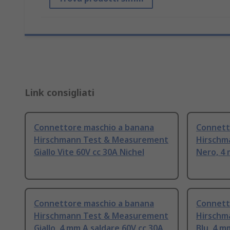
Link consigliati
Connettore maschio a banana
Connett
Hirschmann Test & Measurement
Hirschm
Giallo Vite 60V cc 30A Nichel
Nero, 4 
Connettore maschio a banana
Connett
Hirschmann Test & Measurement
Hirschm
Giallo, 4 mm A saldare 60V cc 30A
Blu, 4 m