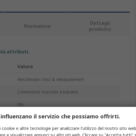
Dettagli
Normative
prodotto
iù attributi.
Valore
Hirschmann Test & Measurement
Connettore maschio a banana
Blu
 influenzano il servizio che possiamo offrirti.
Maschio
i cookie e altre tecnologie per analizzare l'utilizzo del nostro sito web
one
Vite
re e visualizzare annunci su altri siti web. Cliccare su "Accetta tutti" s