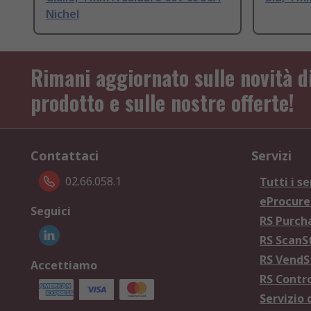
Nichel
Rimani aggiornato sulle novità d
prodotto e sulle nostre offerte!
Contattaci
Servizi
02.66.058.1
Tutti i se
eProcur
Seguici
RS Purc
RS Scan
RS Vend
Accettiamo
RS Contr
Servizio 