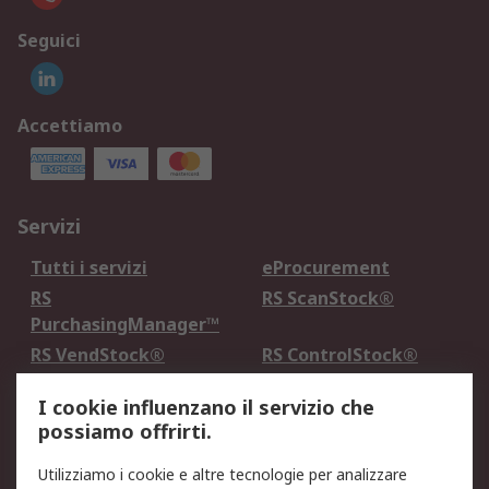
Seguici
Accettiamo
Servizi
Tutti i servizi
eProcurement
RS
RS ScanStock®
PurchasingManager™
RS VendStock®
RS ControlStock®
Servizio di taratura
MePA
I cookie influenzano il servizio che
possiamo offrirti.
Legale
Utilizziamo i cookie e altre tecnologie per analizzare
Informativa Cookie
Informativa Privacy -