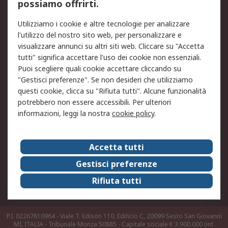
possiamo offrirti.
Legale
Utilizziamo i cookie e altre tecnologie per analizzare
Informativa Cookie
Informativa Privacy -
l'utilizzo del nostro sito web, per personalizzare e
Aggiornata
visualizzare annunci su altri siti web. Cliccare su "Accetta
Email Security
Termini d'uso
tutti" significa accettare l'uso dei cookie non essenziali.
Condizioni di vendita
Condizioni generali di
Puoi scegliere quali cookie accettare cliccando su
servizio
"Gestisci preferenze". Se non desideri che utilizziamo
questi cookie, clicca su "Rifiuta tutti". Alcune funzionalità
Etica e responsabilità
potrebbero non essere accessibili. Per ulteriori
informazioni, leggi la nostra
cookie policy
.
Chi Siamo
Chi Siamo
Contattaci
Accetta tutti
Supporto
ESG
Gestisci preferenze
Carriere
RS Group
Rifiuta tutti
Press Centre
Discovery: il Blog di RS
P.I. 02267810964 - Viale T. Edison 110, Edificio C, 20099 Sesto San Giovanni
MI, ITALIA - Tribunale Monza 50885 - Capitale sociale € 3.900.000 (int.