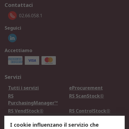
Contattaci
02.66.058.1
Seguici
Accettiamo
Servizi
Tutti i servizi
eProcurement
RS
RS ScanStock®
PurchasingManager™
RS VendStock®
RS ControlStock®
Servizio di taratura
MePA
I cookie influenzano il servizio che