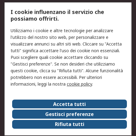
Servizio di taratura
MePA
I cookie influenzano il servizio che
possiamo offrirti.
Legale
Utilizziamo i cookie e altre tecnologie per analizzare
Informativa Cookie
Informativa Privacy -
l'utilizzo del nostro sito web, per personalizzare e
Aggiornata
visualizzare annunci su altri siti web. Cliccare su "Accetta
Email Security
Termini d'uso
tutti" significa accettare l'uso dei cookie non essenziali.
Condizioni di vendita
Condizioni generali di
Puoi scegliere quali cookie accettare cliccando su
servizio
"Gestisci preferenze". Se non desideri che utilizziamo
questi cookie, clicca su "Rifiuta tutti". Alcune funzionalità
Etica e responsabilità
potrebbero non essere accessibili. Per ulteriori
informazioni, leggi la nostra
cookie policy
.
Chi Siamo
Chi Siamo
Contattaci
Accetta tutti
Supporto
ESG
Gestisci preferenze
Carriere
RS Group
Rifiuta tutti
Press Centre
Discovery: il Blog di RS