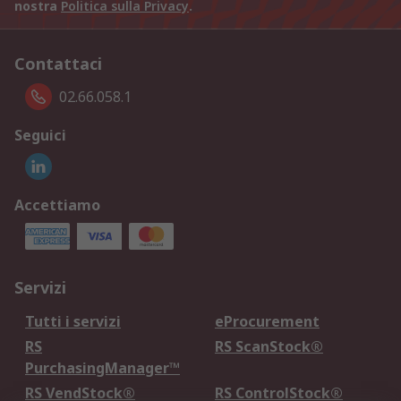
nostra
Politica sulla Privacy
.
Contattaci
02.66.058.1
Seguici
Accettiamo
Servizi
Tutti i servizi
eProcurement
RS
RS ScanStock®
PurchasingManager™
RS VendStock®
RS ControlStock®