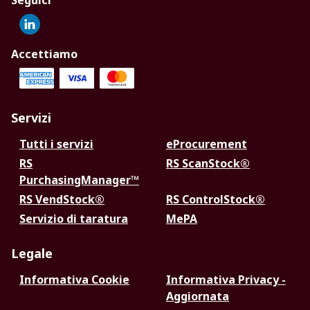
Seguici
Accettiamo
Servizi
Tutti i servizi
eProcurement
RS
RS ScanStock®
PurchasingManager™
RS VendStock®
RS ControlStock®
Servizio di taratura
MePA
Legale
Informativa Cookie
Informativa Privacy -
Aggiornata